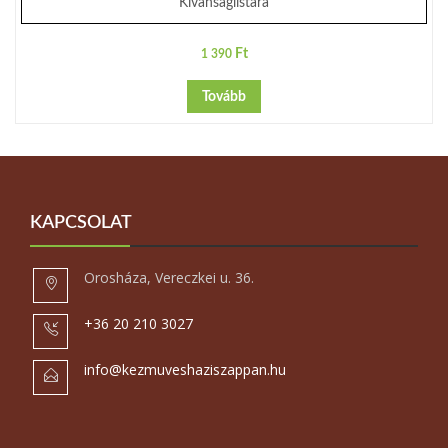
Kívánságlistára
Ft
1 390
Tovább
KAPCSOLAT
Orosháza, Vereczkei u. 36.
+36 20 210 3027
info@kezmuveshaziszappan.hu