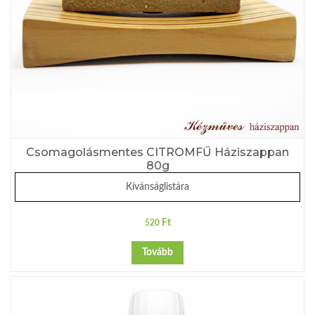
Csomagolásmentes CITROMFŰ Háziszappan
80g
Kívánságlistára
Ft
520
Tovább