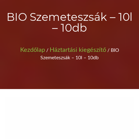
BIO Szemeteszsák – 10l
– 10db
Kezdőlap
Háztartási kiegészítő
/
/ BIO
Szemeteszsák – 10l – 10db