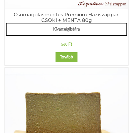
Csomagolásmentes Prémium Háziszappan
CSOKI + MENTA 80g
Kívánságlistára
Ft
560
Tovább