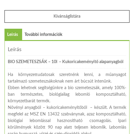
Kívánságlistára
Leírás
További információk
Leírás
BIO SZEMETESZSÁK – 10l – Kukoricakeményítő alapanyagból
Ha környezettudatosak szeretnénk lenni, a műanyagot
tartalmazó szemeteszsákoknak nem árt búcsút intenünk.
Ebben lehetnek segítségünkre a bio szemeteszsák, amely 100%-
ban természetes, biológiailag lebomló komposztálható,
környezetbarát termék.
Növényi anyagból – kukoricakeményítőből – készült. A termék
megfelel az MSZ EN 13432 szabványnak, azaz komposztálható,
biológiai lebomlással hasznosítható csomagolás. Ipari
körülmények között 90 nap alatt teljesen lebomlik. Lebomlás
során humusszá, vízzé és szén-dioxiddá alakul.