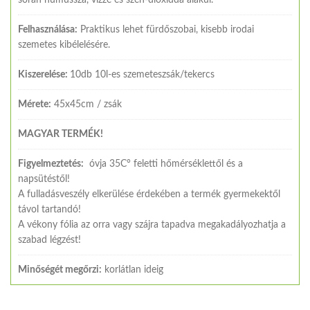
Felhasználása:
Praktikus lehet fürdőszobai, kisebb irodai
szemetes kibélelésére.
Kiszerelése:
10db 10l-es szemeteszsák/tekercs
Mérete:
45x45cm / zsák
MAGYAR TERMÉK!
Figyelmeztetés:
óvja 35C° feletti hőmérséklettől és a
napsütéstől!
A fulladásveszély elkerülése érdekében a termék gyermekektől
távol tartandó!
A vékony fólia az orra vagy szájra tapadva megakadályozhatja a
szabad légzést!
Minőségét megőrzi:
korlátlan ideig