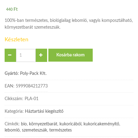
Ft
440
100%-ban természetes, biológiailag lebomló, vagyis komposztálható,
környezetbarát szemeteszsák.
Készleten
Quantity
Kosárba rakom
Gyártó:
Poly-Pack Kft.
EAN:
5999084212773
Cikkszám:
PLA-01
Kategória:
Háztartási kiegészítő
Címkék:
bio
,
környezetbarát
,
kukoricából
,
kukoricakeményítő
,
lebomló
,
szemeteszsák
,
természetes