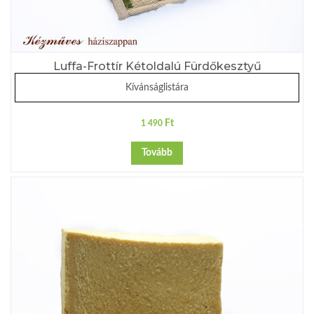
Luffa-Frottír Kétoldalú Fürdőkesztyű
Kívánságlistára
Ft
1 490
Tovább