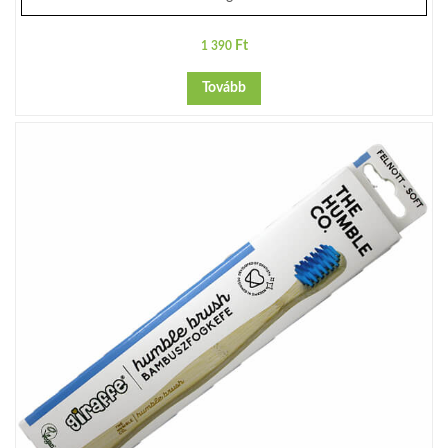
Ft
1 390
Tovább