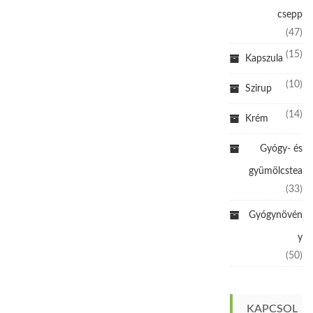
csepp
(47)
(15)
Kapszula
(10)
Szirup
(14)
Krém
Gyógy- és
gyümölcstea
(33)
Gyógynövén
y
(50)
KAPCSOL