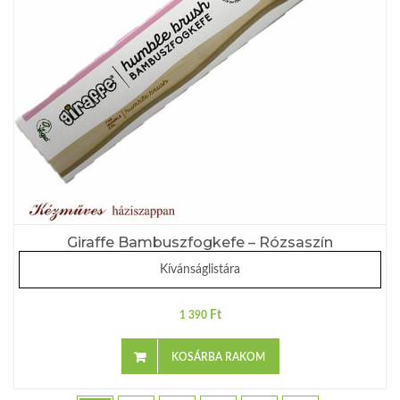
Giraffe Bambuszfogkefe – Rózsaszín
Kívánságlistára
Ft
1 390
KOSÁRBA RAKOM