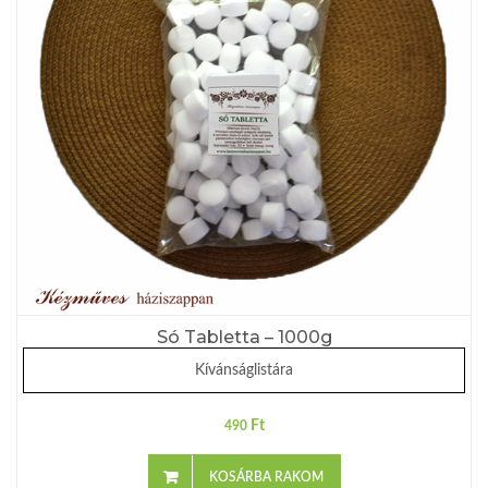
Só Tabletta – 1000g
Kívánságlistára
Ft
490
KOSÁRBA RAKOM