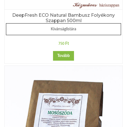
DeepFresh ECO Natural Bambusz Folyékony
Szappan 500ml
Kívánságlistára
Ft
750
Tovább