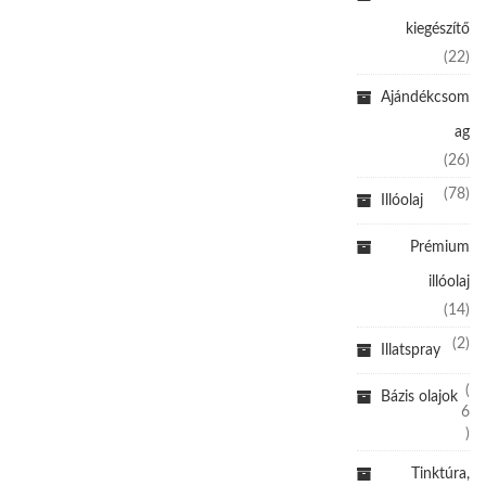
kiegészítő
(22)
Ajándékcsom
ag
(26)
(78)
Illóolaj
Prémium
illóolaj
(14)
(2)
Illatspray
(
Bázis olajok
6
)
Tinktúra,