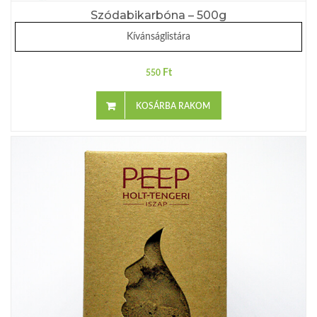
Szódabikarbóna – 500g
Kívánságlistára
Ft
550
KOSÁRBA RAKOM