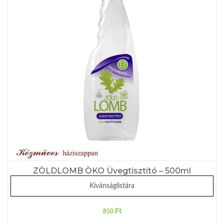
ZÖLDLOMB ÖKO Üvegtisztító – 500ml
Kívánságlistára
Ft
850