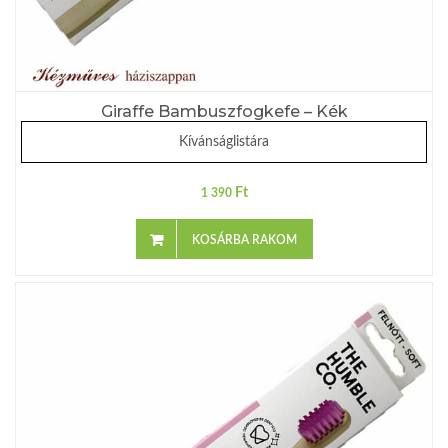
Giraffe Bambuszfogkefe – Kék
Kívánságlistára
Ft
1 390
KOSÁRBA RAKOM