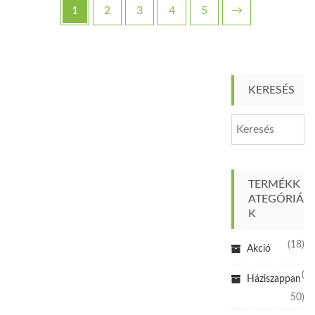
1
2
3
4
5
→
KERESÉS
TERMÉKK
ATEGÓRIÁ
K
(18)
Akció
(
Háziszappan
50)