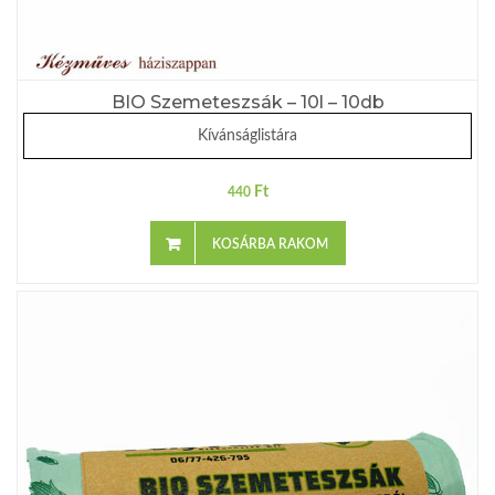
BIO Szemeteszsák – 10l – 10db
Kívánságlistára
Ft
440
KOSÁRBA RAKOM