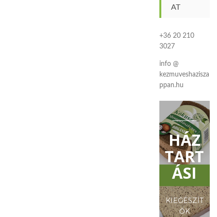
AT
+36 20 210
3027
info @
kezmuveshazisza
ppan.hu
HÁZ
TART
ÁSI
KIEGÉSZÍT
ŐK