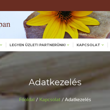
Valódi, Főzött Növényi Háziszappanok – Bőrproblémákra És
KÉZMŰVES HÁZIS
KEZMUVESH
LEGYEN ÜZLETI PARTNERÜNK!
KAPCSOLAT
Adatkezelés
Főoldal
/
Kapcsolat
/ Adatkezelés