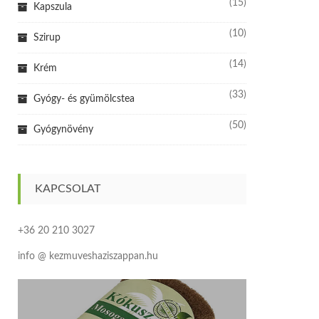
(15)
Kapszula
(10)
Szirup
(14)
Krém
(33)
Gyógy- és gyümölcstea
(50)
Gyógynövény
KAPCSOLAT
+36 20 210 3027
info @ kezmuveshaziszappan.hu