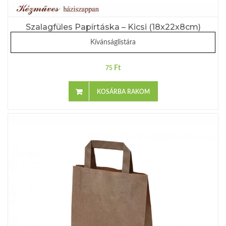
Szalagfüles Papírtáska – Kicsi (18x22x8cm)
Kívánságlistára
Ft
75
KOSÁRBA RAKOM