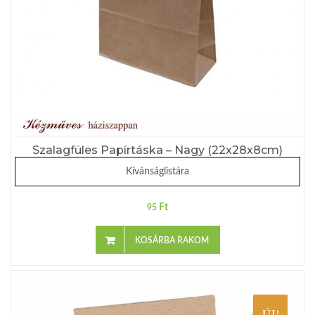
Szalagfüles Papírtáska – Nagy (22x28x8cm)
Kívánságlistára
Ft
95
KOSÁRBA RAKOM
ÚJ!