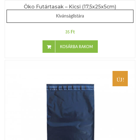
Öko Futártasak – Kicsi (17,5x25x5cm)
Kívánságlistára
Ft
35
KOSÁRBA RAKOM
ÚJ!