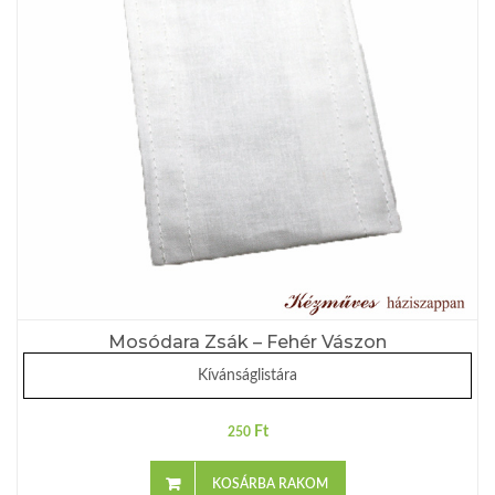
Mosódara Zsák – Fehér Vászon
Kívánságlistára
Ft
250
KOSÁRBA RAKOM