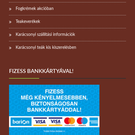
Fogkrémek akcióban
Teakeverékek
Karácsonyi szállítási információk
Karácsonyi teák kis kiszerelésben
FIZESS BANKKÁRTYÁVAL!