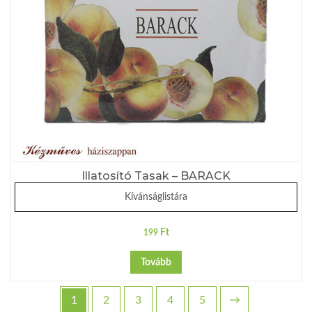
Illatosító Tasak – BARACK
Kívánságlistára
Ft
199
Tovább
1
2
3
4
5
→