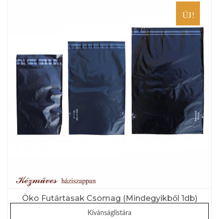
ÚJ!
Öko Futártasak Csomag (mindegyikből 1db)
Kívánságlistára