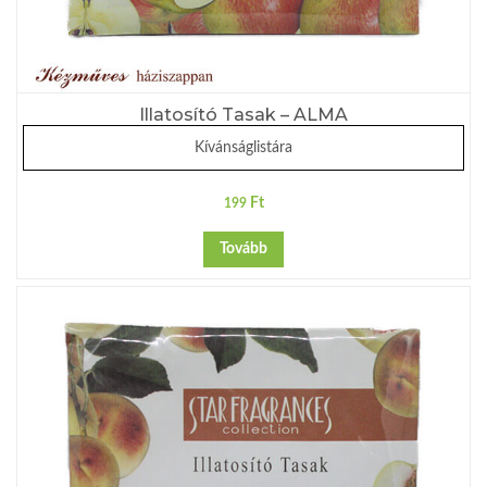
Illatosító Tasak – ALMA
Kívánságlistára
Ft
199
Tovább