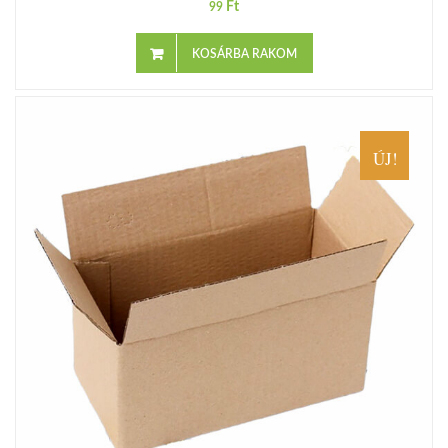
Ft
99
KOSÁRBA RAKOM
ÚJ!