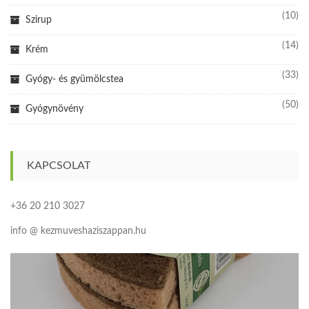
(10)
Szirup
(14)
Krém
(33)
Gyógy- és gyümölcstea
(50)
Gyógynövény
KAPCSOLAT
+36 20 210 3027
info @ kezmuveshaziszappan.hu