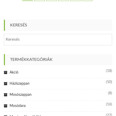
KERESÉS
TERMÉKKATEGÓRIÁK
(18)
Akció
(50)
Háziszappan
(8)
Mosószappan
(16)
Mosódara
(27)