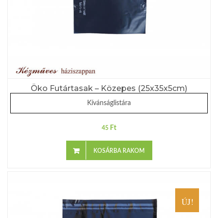
Öko Futártasak – Közepes (25x35x5cm)
Kívánságlistára
Ft
45
KOSÁRBA RAKOM
ÚJ!