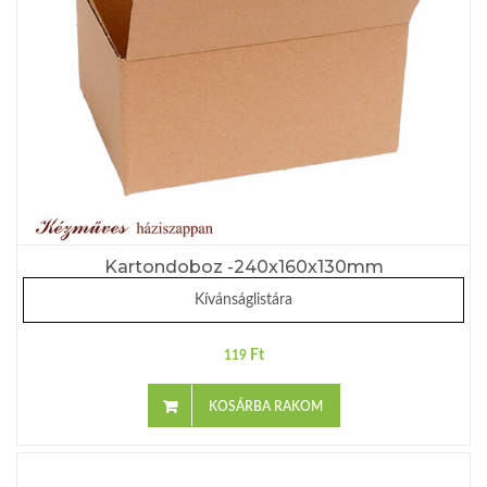
Kartondoboz -240x160x130mm
Kívánságlistára
Ft
119
KOSÁRBA RAKOM