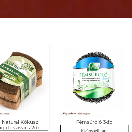
 Natural Kókusz
Fémsúroló 3db
gatószivacs 2db
Kívánságlistára