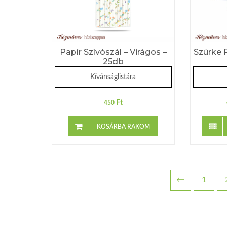
Papír Szívószál – Virágos –
Szürke 
25db
Kívánságlistára
Ft
450
KOSÁRBA RAKOM
←
1