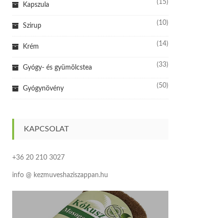
(15)
Kapszula
(10)
Szirup
(14)
Krém
(33)
Gyógy- és gyümölcstea
(50)
Gyógynövény
KAPCSOLAT
+36 20 210 3027
info @ kezmuveshaziszappan.hu