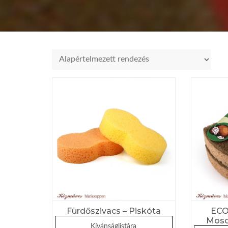
Fürdőszivacs – Piskóta
ECO
Moso
Kívánságlistára