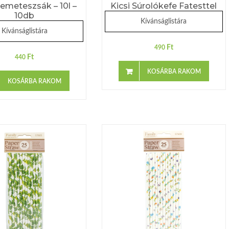
emeteszsák – 10l –
Kicsi Súrolókefe Fatesttel
10db
Kívánságlistára
Kívánságlistára
Ft
490
Ft
440
KOSÁRBA RAKOM
KOSÁRBA RAKOM