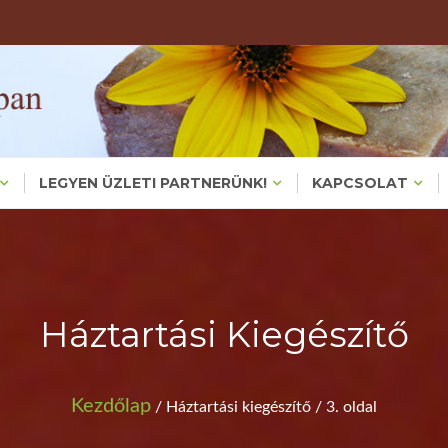
Valódi, Főzött Növényi Háziszappanok – Bőrproblémákra És
KÉZMŰVES HÁZIS
KEZMUVESH
LEGYEN ÜZLETI PARTNERÜNK!
KAPCSOLAT
Háztartási Kiegészítő
Kezdőlap
/ Háztartási kiegészítő / 3. oldal