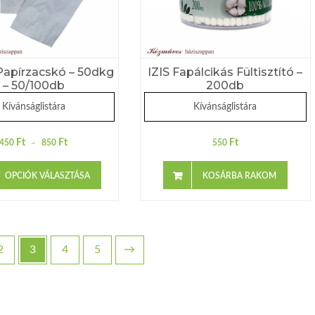
Papírzacskó – 50dkg
IZIS Fapálcikás Fültisztító –
– 50/100db
200db
Kívánságlistára
Kívánságlistára
Ft
Ft
Ft
450
–
850
550
OPCIÓK VÁLASZTÁSA
KOSÁRBA RAKOM
2
3
4
5
→