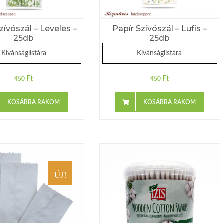
zívószál – Leveles –
Papír Szívószál – Lufis –
25db
25db
Kívánságlistára
Kívánságlistára
Ft
Ft
450
450
KOSÁRBA RAKOM
KOSÁRBA RAKOM
ÚJ!