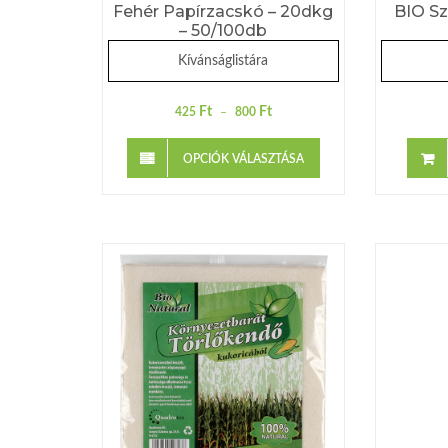
Fehér Papírzacskó – 20dkg
BIO Sz
– 50/100db
Kívánságlistára
Ft
Ft
425
–
800
OPCIÓK VÁLASZTÁSA