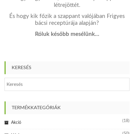
létrejöttét.
És hogy kik főzik a szappant valójában Frigyes
bácsi receptúrája alapján?
Róluk később mesélünk…
KERESÉS
TERMÉKKATEGÓRIÁK
(18)
Akció
(50)