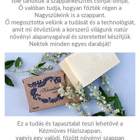
Tőle tanultuk a szappankészítés csínját-bínját.
Ő valóban tudja, hogyan főzték régen a
Nagyszüleink is a szappant.
Ő megosztotta velünk a tudását és a technológiát,
amit mi ötvöztünk a korszerű világunk natúr
növényi alapanyagaival és szeretettel készítjük
Nektek minden egyes darabját!
Ez a tudás és tapasztalat teszi lehetővé a
Kézműves Háziszappan,
vagyis egy valódi, főzött növényi szappan