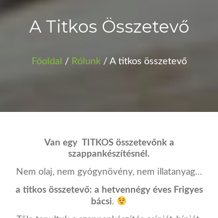
A Titkos Összetevő
Főoldal
/
Rólunk
/ A titkos összetevő
Van egy TITKOS összetevőnk a
szappankészítésnél.
Nem olaj, nem gyógynövény, nem illatanyag…
a titkos összetevő: a hetvennégy éves Frigyes
bácsi
.