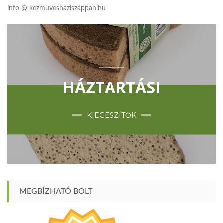
info @ kezmuveshaziszappan.hu
HÁZTARTÁSI
KIEGÉSZÍTŐK
MEGBÍZHATÓ BOLT