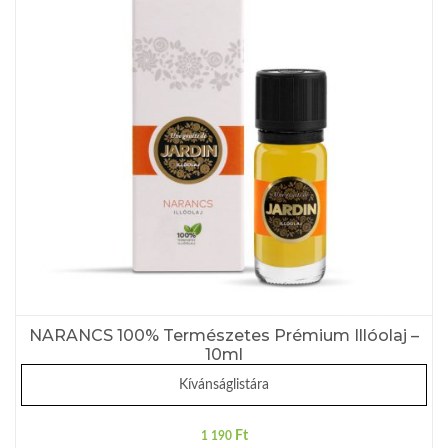
NARANCS 100% Természetes Prémium Illóolaj –
10ml
Kívánságlistára
Ft
1 190