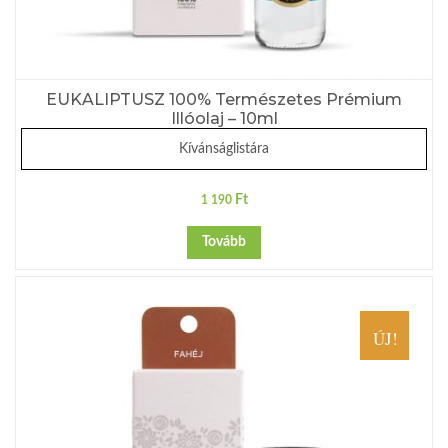
EUKALIPTUSZ 100% Természetes Prémium
Illóolaj – 10ml
Kívánságlistára
Ft
1 190
Tovább
ÚJ!