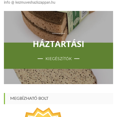
info @ kezmuveshaziszappan.hu
HÁZTARTÁSI
KIEGÉSZÍTŐK
MEGBÍZHATÓ BOLT