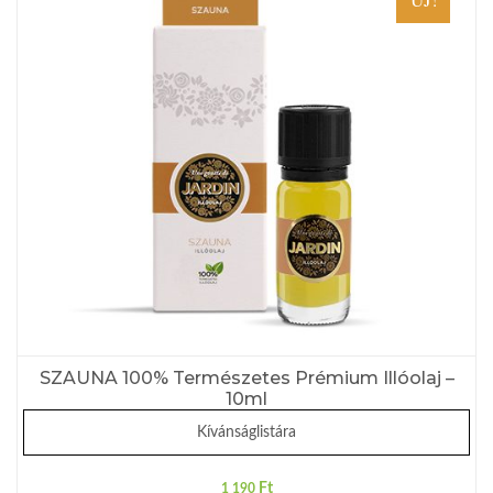
SZAUNA 100% Természetes Prémium Illóolaj –
10ml
Kívánságlistára
Ft
1 190