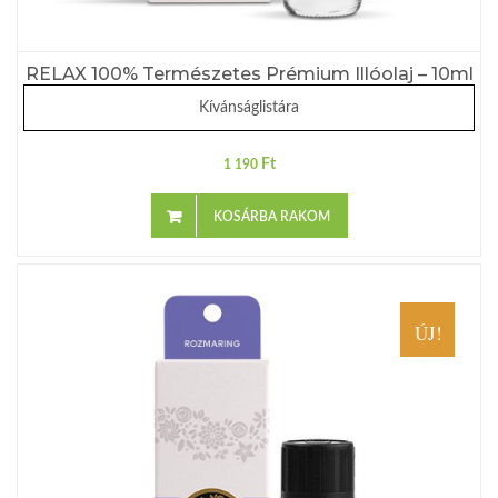
RELAX 100% Természetes Prémium Illóolaj – 10ml
Kívánságlistára
Ft
1 190
KOSÁRBA RAKOM
ÚJ!