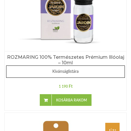
ROZMARING 100% Természetes Prémium Illóolaj
– 10ml
Kívánságlistára
Ft
1 190
KOSÁRBA RAKOM
ÚJ!