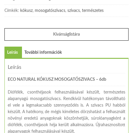
Címkék:
kókusz
,
mosogatószivacs
,
szivacs
,
természetes
Kívánságlistára
Leírás
További információk
Leírás
ECO NATURAL KÓKUSZ MOSOGATÓSZIVACS – 6db
Diófélék, csonthéjasok felhasználásával készült, természetes
alapanyagú mosogatószivacs. Rendkívül hatékonyan távolítható
el vele a legmakacsabb szennyeződés is. A szivacs PU habból
készült. A hatékony, de mégis kíméletes dörzshatást a felhasznált
növényi eredetű anyagoknak köszönhetjük, súrolóanyagként a
diófélék, csonthéjasok héja került alkalmazásra. Újrahasznosított
alapanyagok felhasználásával készült.