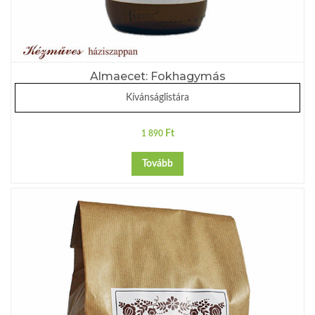
Almaecet: Fokhagymás
Kívánságlistára
Ft
1 890
Tovább