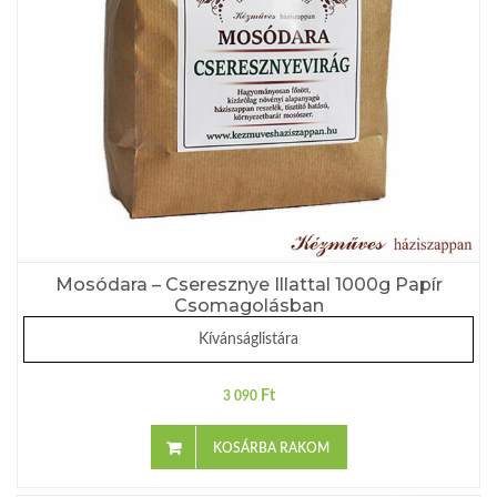
Mosódara – Cseresznye Illattal 1000g Papír
Csomagolásban
Kívánságlistára
Ft
3 090
KOSÁRBA RAKOM