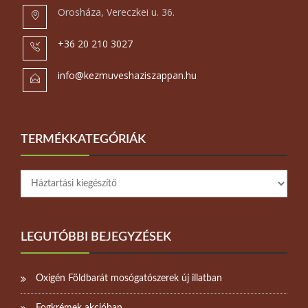
Orosháza, Vereczkei u. 36.
+36 20 210 3027
info@kezmuveshaziszappan.hu
TERMÉKKATEGÓRIÁK
LEGUTÓBBI BEJEGYZÉSEK
Oxigén Földbarát mosógatószerek új illatban
Fogkrémek akcióban