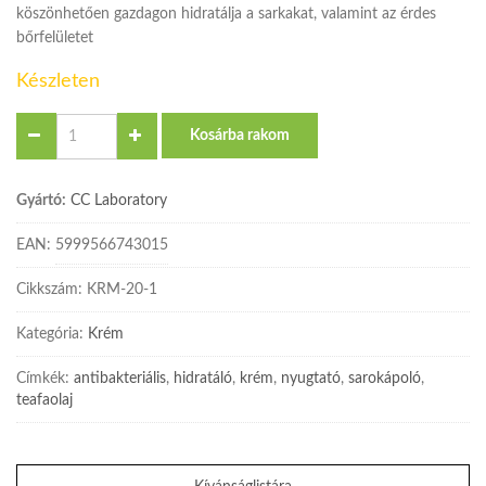
köszönhetően gazdagon hidratálja a sarkakat, valamint az érdes
bőrfelületet
Készleten
Quantity
Kosárba rakom
Gyártó:
CC Laboratory
EAN:
5999566743015
Cikkszám:
KRM-20-1
Kategória:
Krém
Címkék:
antibakteriális
,
hidratáló
,
krém
,
nyugtató
,
sarokápoló
,
teafaolaj