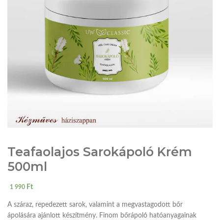
Teafaolajos Sarokápoló Krém
500ml
Ft
1 990
A száraz, repedezett sarok, valamint a megvastagodott bőr
ápolására ajánlott készítmény. Finom bőrápoló hatóanyagainak