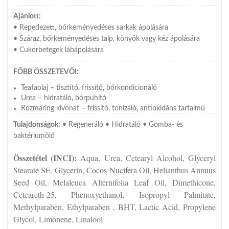
Ajánlott:
• Repedezett, bőrkeményedéses sarkak ápolására
• Száraz, bőrkeményedéses talp, könyök vagy kéz ápolására
• Cukorbetegek lábápolására
FŐBB ÖSSZETEVŐI:
Teafaolaj – tisztító, frissítő, bőrkondicionáló
Urea – hidratáló, bőrpuhító
Rozmaring kivonat – frissítő, tonizáló, antioxidáns tartalmú
Tulajdonságok:
• Regeneráló • Hidratáló • Gomba- és
baktériumölő
Összetétel (INCI):
Aqua, Urea, Cetearyl Alcohol, Glyceryl
Stearate SE, Glycerin, Cocos Nucifera Oil, Helianthus Annuus
Seed Oil, Melaleuca Alternifolia Leaf Oil, Dimethicone,
Ceteareth-25, Phenoxyethanol, Isopropyl Palmitate,
Methylparaben, Ethylparaben , BHT, Lactic Acid, Propylene
Glycol, Limonene, Linalool