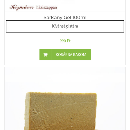
Sárkány Gél 100ml
Kívánságlistára
Ft
990
KOSÁRBA RAKOM