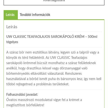
Kívánságlistára
Leírás
További információk
Leírás
UW CLASSIC TEAFAOLAJOS SAROKÁPOLÓ KRÉM – 500ml
tégelyes
A száraz bőr nem esztétikus látvány, legyen szó a talpról vagy a
könyök és térd felületéről. Az UW CLASSIC Teafaolajos
sarokápoló krémmel búcsút mondhatsz a száraz felületeknek
anélkül, hogy drasztikus késsel vagy dörzsanyaggal való
bőrkeményedés eltávolítást választanál. Rendszeres
használatával a bőröd ismét puha és bársonyos lesz, így nem kell
többé rejtegetned a problémás területeket.
Falhasználási javaslat:
Óvatos masszírozó mozdulattal vigye fel a krémet a
megtisztított bőrfelületre!