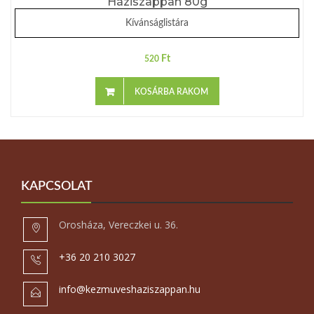
Háziszappan 80g
Kívánságlistára
Ft
520
KOSÁRBA RAKOM
KAPCSOLAT
Orosháza, Vereczkei u. 36.
+36 20 210 3027
info@kezmuveshaziszappan.hu