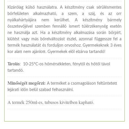
Kizárólag külső használatra. A készítmény csak sérülésmentes
bőrfelületen alkalmazható, a szem, a száj, és az orr
nyálkahártyájára nem kerülhet. A készítmény bármely
összetevőjével szemben fennálló ismert túlérzékenység esetén
ne használja azt. Ha a készítmény alkalmazása során bőrpírt,
kiütést vagy más bőrelváltozást észlel, azonnal függessze fel a
termék használatát és forduljon orvoshoz. Gyermekeknek 3 éves
kor alatt nem ajánlott. Gyermekek elől elzárva tartandó!
Tárolás
: 10-25°C-os hőmérsékleten, fénytől és hőtől távol
tartandó.
Minőségét megőrzi:
A terméket a csomagoláson feltüntetett
lejárati időn belül szabad felhasználni.
A termék 250ml-es, tubusos kivitelben kapható.