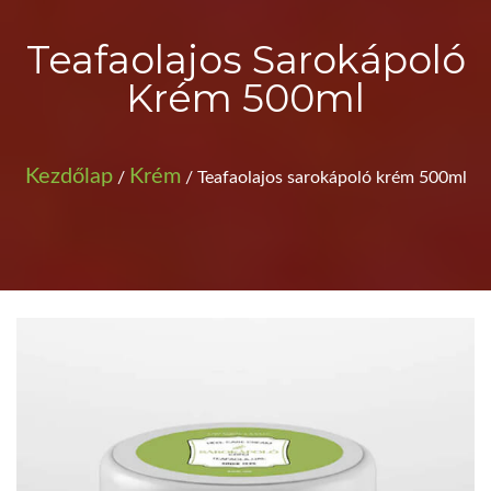
Teafaolajos Sarokápoló
Krém 500ml
Kezdőlap
Krém
/
/ Teafaolajos sarokápoló krém 500ml