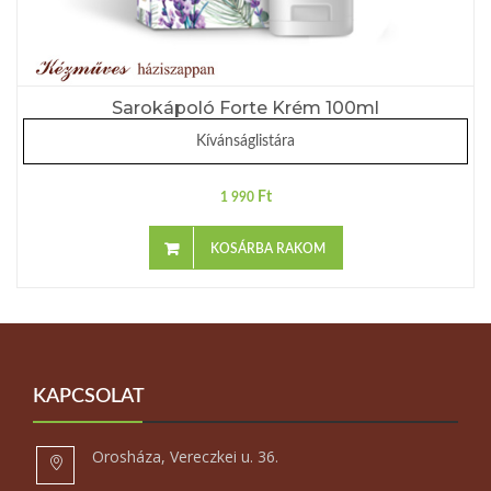
Sarokápoló Forte Krém 100ml
Kívánságlistára
Ft
1 990
KOSÁRBA RAKOM
KAPCSOLAT
Orosháza, Vereczkei u. 36.