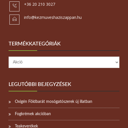
+36 20 210 3027
info@kezmuveshaziszappan.hu
TERMÉKKATEGÓRIÁK
LEGUTÓBBI BEJEGYZÉSEK
Oxigén Földbarát mosógatószerek új illatban
Fogkrémek akcióban
Teakeverékek