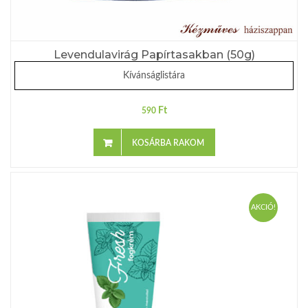
Levendulavirág Papírtasakban (50g)
Kívánságlistára
Ft
590
KOSÁRBA RAKOM
AKCIÓ!