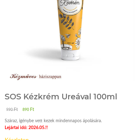
SOS Kézkrém Ureával 100ml
Ft
Ft
990
890
Száraz, igénybe vett kezek mindennapos ápolására.
Lejártai idó: 2026.05.!!