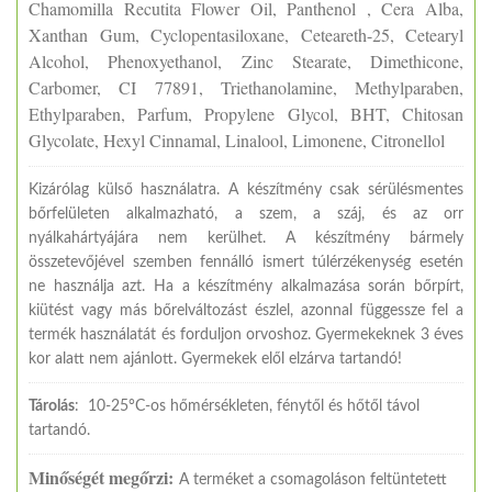
Chamomilla Recutita Flower Oil, Panthenol , Cera Alba,
Xanthan Gum, Cyclopentasiloxane, Ceteareth-25, Cetearyl
Alcohol, Phenoxyethanol, Zinc Stearate, Dimethicone,
Carbomer, CI 77891, Triethanolamine, Methylparaben,
Ethylparaben, Parfum, Propylene Glycol, BHT, Chitosan
Glycolate, Hexyl Cinnamal, Linalool, Limonene, Citronellol
Kizárólag külső használatra. A készítmény csak sérülésmentes
bőrfelületen alkalmazható, a szem, a száj, és az orr
nyálkahártyájára nem kerülhet. A készítmény bármely
összetevőjével szemben fennálló ismert túlérzékenység esetén
ne használja azt. Ha a készítmény alkalmazása során bőrpírt,
kiütést vagy más bőrelváltozást észlel, azonnal függessze fel a
termék használatát és forduljon orvoshoz. Gyermekeknek 3 éves
kor alatt nem ajánlott. Gyermekek elől elzárva tartandó!
Tárolás
: 10-25°C-os hőmérsékleten, fénytől és hőtől távol
tartandó.
Minőségét megőrzi:
A terméket a csomagoláson feltüntetett