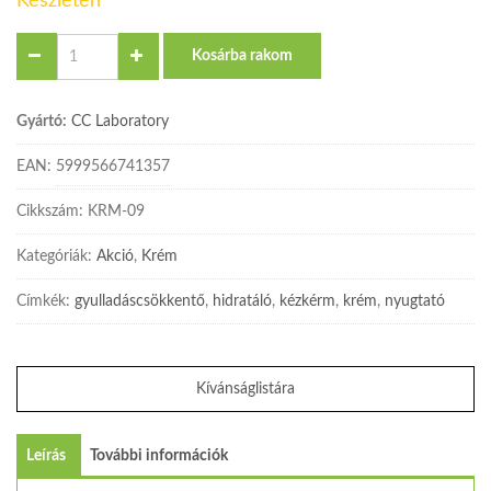
Készleten
Quantity
Kosárba rakom
Gyártó:
CC Laboratory
EAN:
5999566741357
Cikkszám:
KRM-09
Kategóriák:
Akció
,
Krém
Címkék:
gyulladáscsökkentő
,
hidratáló
,
kézkérm
,
krém
,
nyugtató
Kívánságlistára
Leírás
További információk