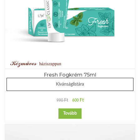
Fresh Fogkrém 75ml
Kívánságlistára
Ft
Ft
990
600
Tovább