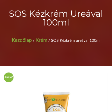
SOS Kézkrém Ureával
100ml
Kezdőlap
Krém
/
/ SOS Kézkrém ureával 100ml
Akció!