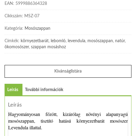
EAN:
5999886364328
Cikkszám:
MSZ-07
Kategória:
Mosószappan
Címkék:
környezetbarát
,
lebomló
,
levendula
,
mosószappan
,
natúr
,
ökomosószer
,
szappan mosáshoz
Kívánságlistára
Leírás
További információk
Leírás
Hagyományosan főzött, kizárólag növényi alapanyagú
mosószappan, tisztító hatású környezetbarát mosószer
Levendula illattal.