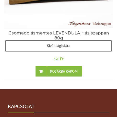
Csomagolásmentes LEVENDULA Háziszappan
80g
Kívánságlistára
Ft
520
KOSÁRBA RAKOM
KAPCSOLAT