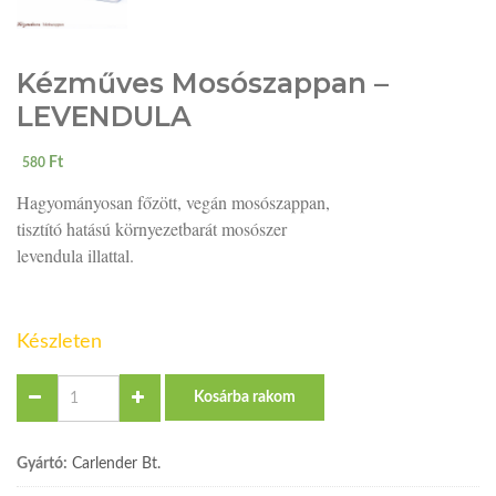
Kézműves Mosószappan –
LEVENDULA
Ft
580
Hagyományosan főzött, vegán mosószappan,
tisztító hatású környezetbarát mosószer
levendula illattal.
Készleten
Quantity
Kosárba rakom
Gyártó:
Carlender Bt.