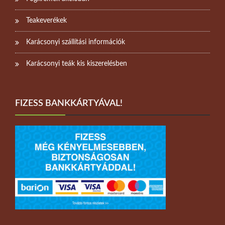
Teakeverékek
Karácsonyi szállítási információk
Karácsonyi teák kis kiszerelésben
FIZESS BANKKÁRTYÁVAL!