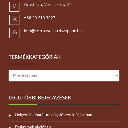
Orosháza, Vereczkei u. 36.
+36 20 210 3027
info@kezmuveshaziszappan.hu
TERMÉKKATEGÓRIÁK
LEGUTÓBBI BEJEGYZÉSEK
Oxigén Földbarát mosógatószerek új illatban
Fogkrémek akcióban