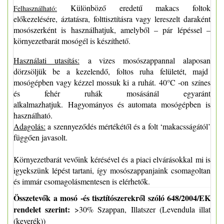
Különböző eredetű makacs foltok
Felhasználható:
előkezelésére, áztatásra, folttisztításra vagy lereszelt daraként
mosószerként is használhatjuk, amelyből – pár lépéssel –
környezetbarát mosógél is készíthető.
Használati utasítás:
a vizes mosószappannal alaposan
dörzsöljük be a kezelendő, foltos ruha felületét, majd
mosógépben vagy kézzel mossuk ki a ruhát. 40°C -on színes
és fehér ruhák mosásánál egyaránt
alkalmazhatjuk. Hagyományos és automata mosógépben is
használható.
Adagolás:
a szennyeződés mértékétől és a folt ‘makacsságától’
függően javasolt.
Környezetbarát vevőink kérésével és a piaci elvárásokkal mi is
igyekszünk lépést tartani, így mosószappanjaink csomagoltan
és immár csomagolásmentesen is elérhetők.
Összetevők a mosó -és tisztítószerekről szóló 648/2004/EK
rendelet szerint:
>30% Szappan, Illatszer (Levendula illat
(keverék))