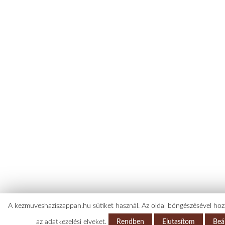
A kezmuveshaziszappan.hu sütiket használ. Az oldal böngészésével hozz
az adatkezelési elveket.
Rendben
Elutasítom
Beál