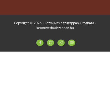
Copyright © 2026 - Kézműves háziszappan Orosháza -
kezmuveshaziszappan.hu