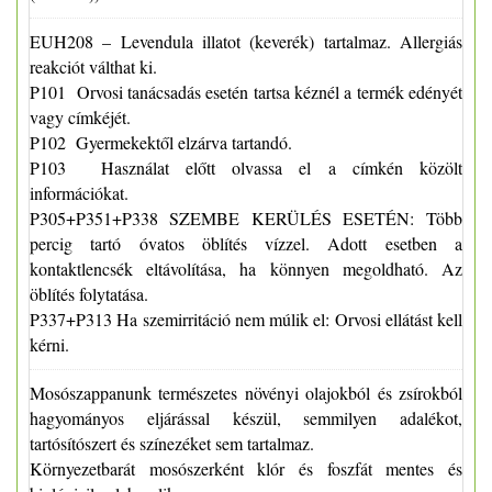
EUH208 – Levendula illatot (keverék) tartalmaz. Allergiás
reakciót válthat ki.
P101 Orvosi tanácsadás esetén tartsa kéznél a termék edényét
vagy címkéjét.
P102 Gyermekektől elzárva tartandó.
P103 Használat előtt olvassa el a címkén közölt
információkat.
P305+P351+P338 SZEMBE KERÜLÉS ESETÉN:
Több
percig tartó óvatos öblítés vízzel. Adott esetben a
kontaktlencsék eltávolítása, ha könnyen megoldható. Az
öblítés folytatása.
P337+P313 Ha szemirritáció nem múlik el: Orvosi ellátást kell
kérni.
Mosószappanunk természetes növényi olajokból és zsírokból
hagyományos eljárással készül, semmilyen adalékot,
tartósítószert és színezéket sem tartalmaz.
Környezetbarát mosószerként klór és foszfát mentes és