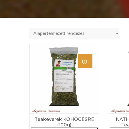
ÚJ!
Teakeverék KÖHÖGÉSRE
NÁTH
(100g)
Tea