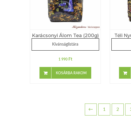
Karácsonyi Álom Tea (200g)
Téli N
Kívánságlistára
Ft
1 990
KOSÁRBA RAKOM
←
1
2