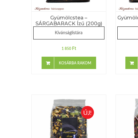
Gyümölcstea –
Gyümölc
SÁRGABARACK Ízű (200g)
Kívánságlistára
Ft
1 850
KOSÁRBA RAKOM
ÚJ!