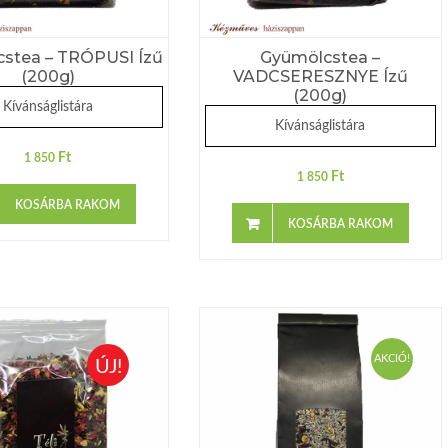
stea – TRÓPUSI Ízű
Gyümölcstea –
(200g)
VADCSERESZNYE Ízű
(200g)
Kívánságlistára
Kívánságlistára
Ft
1 850
Ft
1 850
KOSÁRBA RAKOM
KOSÁRBA RAKOM
AKCIÓ!
ÚJ!