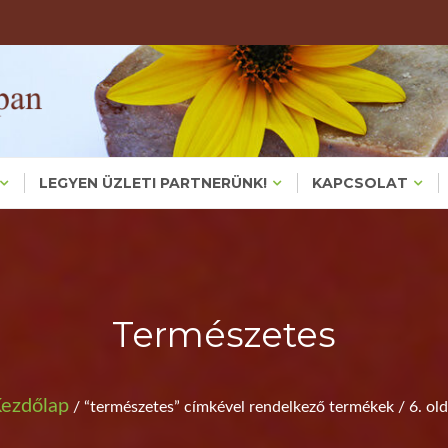
Valódi, Főzött Növényi Háziszappanok – Bőrproblémákra És
KÉZMŰVES HÁZIS
KEZMUVESH
LEGYEN ÜZLETI PARTNERÜNK!
KAPCSOLAT
Természetes
ezdőlap
/ “természetes” címkével rendelkező termékek / 6. old