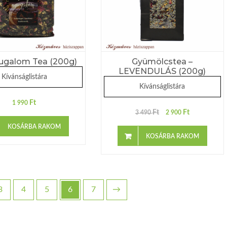
yugalom Tea (200g)
Gyümölcstea –
LEVENDULÁS (200g)
Kívánságlistára
Kívánságlistára
Ft
1 990
Ft
Ft
3 490
2 900
KOSÁRBA RAKOM
KOSÁRBA RAKOM
3
4
5
6
7
→