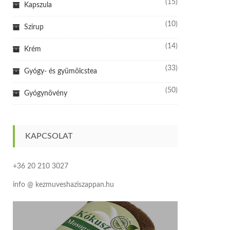
(15)
Kapszula
(10)
Szirup
(14)
Krém
(33)
Gyógy- és gyümölcstea
(50)
Gyógynövény
KAPCSOLAT
+36 20 210 3027
info @ kezmuveshaziszappan.hu