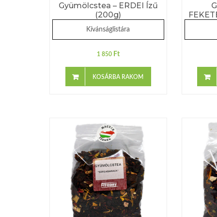
Gyümölcstea – ERDEI Ízű
G
(200g)
FEKETE
Kívánságlistára
Ft
1 850
KOSÁRBA RAKOM