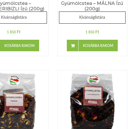
yümölcstea –
Gyümölcstea – MÁLNA Ízű
RIBIZLI Ízű (200g)
(200g)
Kívánságlistára
Kívánságlistára
Ft
Ft
1 850
1 850
KOSÁRBA RAKOM
KOSÁRBA RAKOM