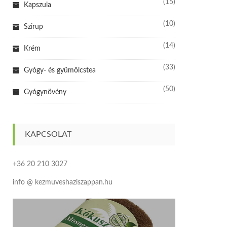
(15)
Kapszula
(10)
Szirup
(14)
Krém
(33)
Gyógy- és gyümölcstea
(50)
Gyógynövény
KAPCSOLAT
+36 20 210 3027
info @ kezmuveshaziszappan.hu