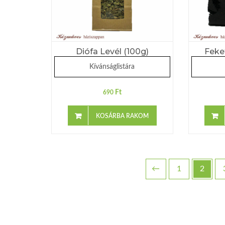
Diófa Levél (100g)
Feke
Kívánságlistára
Ft
690
KOSÁRBA RAKOM
←
1
2