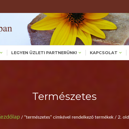
Valódi, Főzött Növényi Háziszappanok – Bőrproblémákra És
KÉZMŰVES HÁZIS
KEZMUVESH
LEGYEN ÜZLETI PARTNERÜNK!
KAPCSOLAT
Természetes
ezdőlap
/ “természetes” címkével rendelkező termékek / 2. old