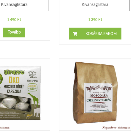
Kívánságlistára
Kívánságlistára
Ft
Ft
1 490
1 390
Tovább
KOSÁRBA RAKOM