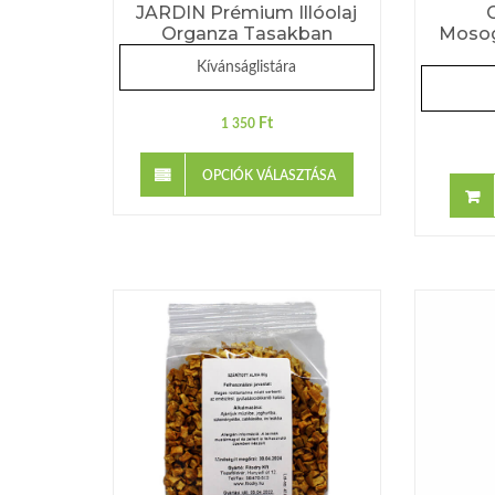
JARDIN Prémium Illóolaj
Organza Tasakban
Mosog
Kívánságlistára
Ft
1 350
OPCIÓK VÁLASZTÁSA