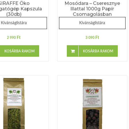
GIRAFFE Öko
Mosódara – Cseresznye
atógép Kapszula
Illattal 1000g Papír
(30db)
Csomagolásban
Kívánságlistára
Kívánságlistára
Ft
Ft
2 990
3 090
KOSÁRBA RAKOM
KOSÁRBA RAKOM