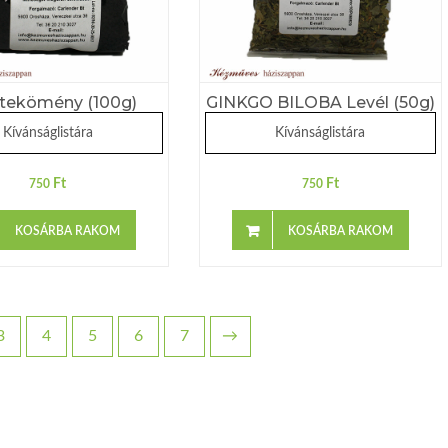
tekömény (100g)
GINKGO BILOBA Levél (50g)
Kívánságlistára
Kívánságlistára
Ft
Ft
750
750
KOSÁRBA RAKOM
KOSÁRBA RAKOM
3
4
5
6
7
→