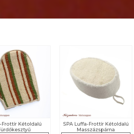
-Frottír Kétoldalú
SPA Luffa-Frottír Kétoldalú
Fürdőkesztyű
Masszázspárna