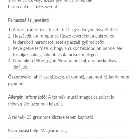
1 narancs és/vagy aszalt gyümölcs darabkák
barna cukor – ízlés szerint
Felhasználási javaslat:
A bort, rumot és a fekete teát egy edénybe összeöntjük.
Hozzáadjuk a rumpuncs fűszerkeveréket, a cukrot, és
feldarabolt narancsot, esetleg aszalt gyümölcsöt.
Kevergetve felfőzzük, hogy a cukor feloldódjon benne. Ne
forraljuk sokáig, inkább csak tartsuk melegen.
Poharakba töltve, gyümölcsdarabokkal, narancskarikával
kínáljuk.
Összetevők:
fahéj, szegfűszeg, citromhéj, narancshéj, kardamom,
gyömbér
Allergén információ:
A termék mustármagot és zellert is
felhasználó üzemben készült.
A termék 25 grammos kiszerelésben kapható.
Származási hely:
Magyarország