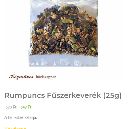
Rumpuncs Fűszerkeverék (25g)
Ft
Ft
590
549
A téli esték sztárja.