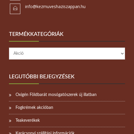
info@kezmuveshaziszappan.hu
TERMÉKKATEGÓRIÁK
LEGUTÓBBI BEJEGYZÉSEK
Oxigén Földbarát mosógatószerek új illatban
Fogkrémek akcióban
Teakeverékek
Karácsonyi szállítási információk