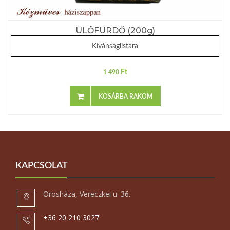
ÜLŐFÜRDŐ (200g)
Kívánságlistára
Ft
1 490
KOSÁRBA RAKOM
KAPCSOLAT
Orosháza, Vereczkei u. 36.
+36 20 210 3027