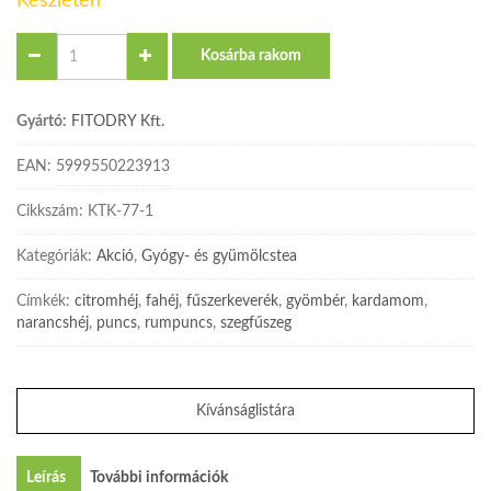
Készleten
Quantity
Kosárba rakom
Gyártó:
FITODRY Kft.
EAN:
5999550223913
Cikkszám:
KTK-77-1
Kategóriák:
Akció
,
Gyógy- és gyümölcstea
Címkék:
citromhéj
,
fahéj
,
fűszerkeverék
,
gyömbér
,
kardamom
,
narancshéj
,
puncs
,
rumpuncs
,
szegfűszeg
Kívánságlistára
Leírás
További információk