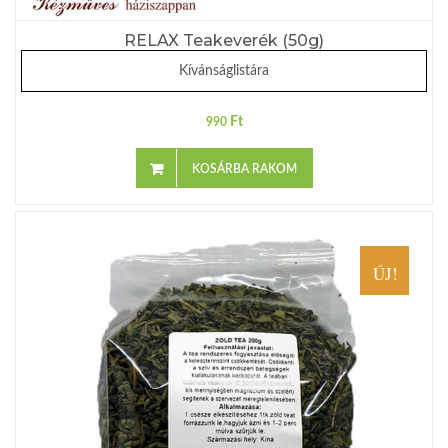
RELAX Teakeverék (50g)
Kívánságlistára
Ft
990
KOSÁRBA RAKOM
ÚJ!