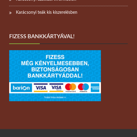
Karácsonyi teák kis kiszerelésben
FIZESS BANKKÁRTYÁVAL!