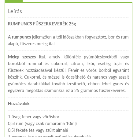
Leírás
RUMPUNCS FŰSZERKEVERÉK 25g
A
rumpuncs
jellemzően a téli időszakban fogyasztott, bor és rum
alapú, fűszeres meleg ital.
Meleg szeszes ital
, amely különféle gyümölcslevekből vagy
borokból rummal és cukorral, citrom, likőr, esetleg tojás és
fűszerek hozzáadásával készül. Fehér és vörös borból egyaránt
készítik. Cukorral, és mézzel is édesíthető és narancs vagy aszalt
gyümölcs darabkákkal tovább ízesíthető, ebben lehet gyors és
egyszerű megoldás számunkra ez a 25 grammos fűszerkeverék.
Hozzávalók:
1 üveg fehér vagy vörösbor
0,5l rum (vagy csak rumaroma 10ml)
0,5l fekete tea vagy szűrt almalé