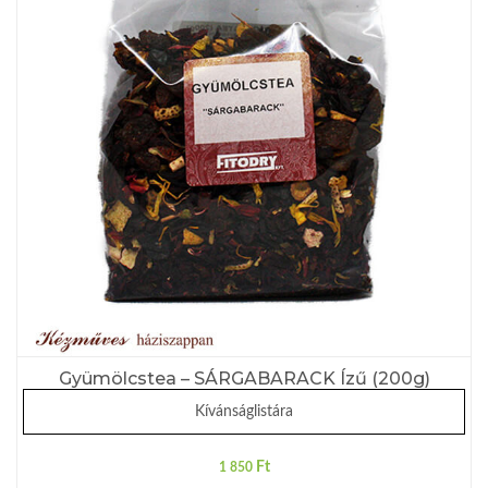
Gyümölcstea – SÁRGABARACK Ízű (200g)
Kívánságlistára
Ft
1 850