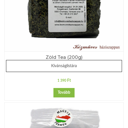
Zöld Tea (200g)
Kívánságlistára
Ft
1 390
Tovább