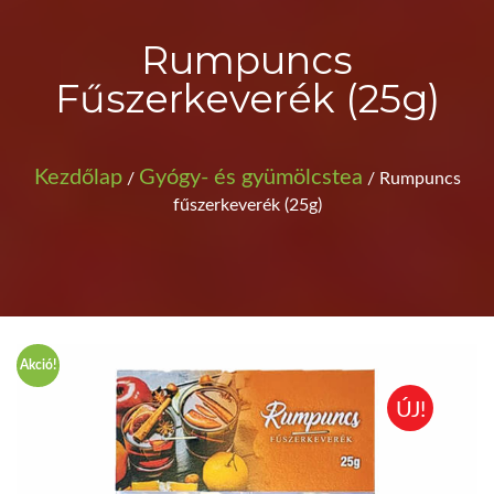
Rumpuncs
Fűszerkeverék (25g)
Kezdőlap
Gyógy- és gyümölcstea
/
/ Rumpuncs
fűszerkeverék (25g)
Akció!
ÚJ!