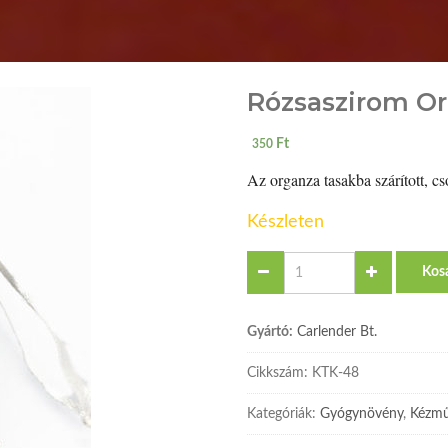
Rózsaszirom Or
Ft
350
Az organza tasakba szárított, c
Készleten
Quantity
Kos
Gyártó:
Carlender Bt.
Cikkszám:
KTK-48
Kategóriák:
Gyógynövény
,
Kézmű