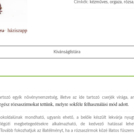
Címkék:
kézműves
,
orgaza
,
rózsa
Kívánságlistára
rtozó egyik növénynemzetség, illetve az ide tartozó cserjék virága,
egész rózsaszirmokat tettünk, melyre sokféle felhasználási mód adott.
okoldalúnak mondható, ugyanis ehető, a belőle készült lekvárja nyugta
an légúti megbetegedésekre alkalmazható, de kedvező hatással leh
g. Tovább fokozhatjuk az illatélményt, ha a rózsaszirmok közé illatos fűsze