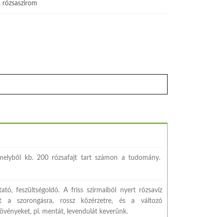
,
rózsaszirom
 amelyből kb. 200 rózsafajt tart számon a tudomány.
tó, feszültségoldó. A friss szirmaiból nyert rózsavíz
et a szorongásra, rossz közérzetre, és a változó
rnövényeket, pl. mentát, levendulát keverünk.