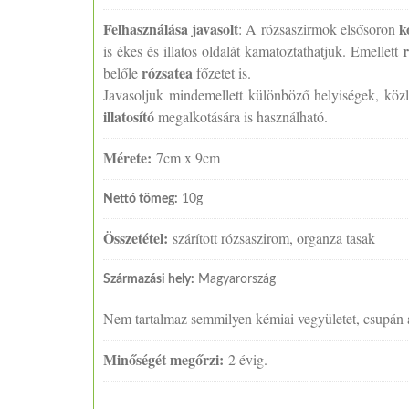
Felhasználása javasolt
k
: A rózsaszirmok elsősoron
is ékes és illatos oldalát kamatoztathatjuk. Emellett
rózsatea
belőle
főzetet is.
Javasoljuk mindemellett különböző helyiségek, köz
illatosító
megalkotására is használható.
Mérete:
7cm x 9cm
Nettó tömeg:
10g
Összetétel:
szárított rózsaszirom, organza tasak
Származási hely:
Magyarország
Nem tartalmaz semmilyen kémiai vegyületet, csupán a r
Minőségét megőrzi:
2 évig.