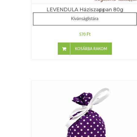
LEVENDULA Háziszappan 80g
Kívánságlistára
Ft
570
KOSÁRBA RAKOM