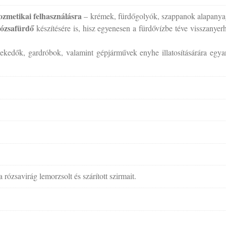
ozmetikai felhasználásra
– krémek, fürdőgolyók, szappanok alapanyag
rózsafürdő
készítésére is, hisz egyenesen a fürdővízbe téve visszanyer
lekedők, gardróbok, valamint gépjárművek enyhe illatosításárára egy
ózsavirág lemorzsolt és szárított szirmait.