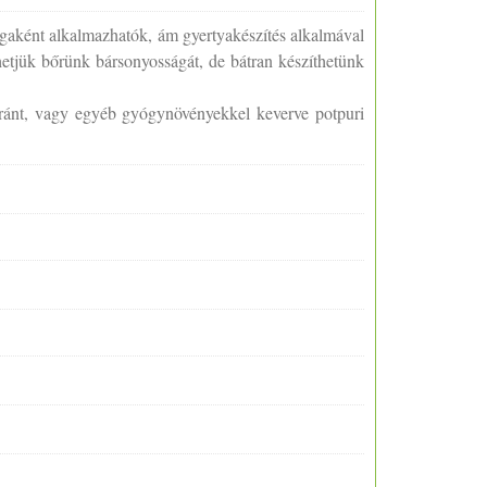
aként alkalmazhatók, ám gyertyakészítés alkalmával
hetjük bőrünk bársonyosságát, de bátran készíthetünk
aránt, vagy egyéb gyógynövényekkel keverve potpuri