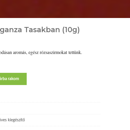
ganza Tasakban (10g)
sodásan aromás, egész rózsaszirmokat tettünk.
árba rakom
ves kiegészítő