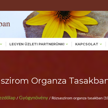
Valódi, Főzött Növényi Háziszappanok – Bőrproblémákra És
KÉZMŰVES HÁZIS
KEZMUVESH
LEGYEN ÜZLETI PARTNERÜNK!
KAPCSOLAT
szirom Organza Tasakban
ezdőlap
Gyógynövény
/
/ Rózsaszirom organza tasakban (1