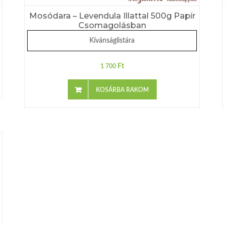
Mosódara – Levendula Illattal 500g Papír
Csomagolásban
Kívánságlistára
Ft
1 700
KOSÁRBA RAKOM