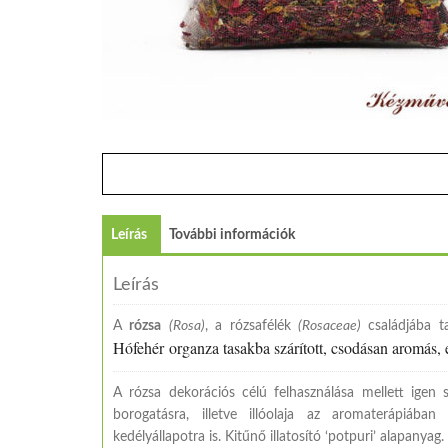
Leírás
További információk
Leírás
A
rózsa
(Rosa)
, a rózsafélék
(Rosaceae)
családjába ta
Hófehér organza tasakba szárított, csodásan aromás, 
A rózsa dekorációs célú felhasználása mellett igen s
borogatásra, illetve illóolaja az aromaterápiáb
kedélyállapotra is. Kitűnő illatosító ‘potpuri’ alapanya