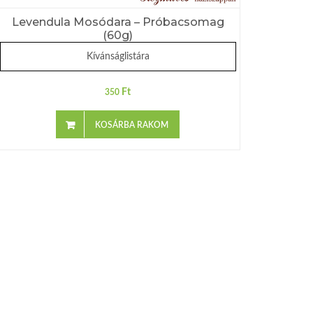
Levendula Mosódara – Próbacsomag
(60g)
Kívánságlistára
Ft
350
KOSÁRBA RAKOM