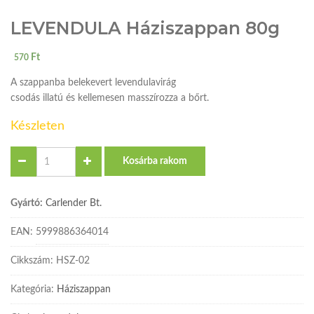
LEVENDULA Háziszappan 80g
Ft
570
A szappanba belekevert levendulavirág
csodás illatú és kellemesen masszírozza a bőrt.
Készleten
Quantity
Kosárba rakom
Gyártó:
Carlender Bt.
EAN:
5999886364014
Cikkszám:
HSZ-02
Kategória:
Háziszappan