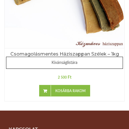
Csomagolásmentes Háziszappan Szélek – 1kg
Kívánságlistára
Ft
2 500
KOSÁRBA RAKOM