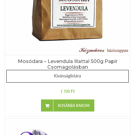
Mosódara – Levendula Illattal 500g Papír
Csomagolásban
Kívánságlistára
Ft
1 700
KOSÁRBA RAKOM