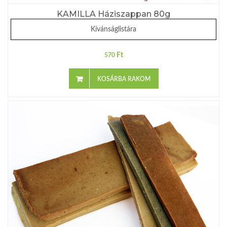
KAMILLA Háziszappan 80g
Kívánságlistára
Ft
570
KOSÁRBA RAKOM