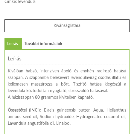
Címke:
levendula
Kívánságlistára
Leírás
További információk
Leírás
Kiválóan habzó, intenzíven ápoló és enyhén radírozó hatású
szappan. A szappanba belekevert levendulavirág csodás illatú és
kellemesen masszírozza a bőrt. Tisztító hatása kiegészül a
levendula köztudottan nyugtató, stresszoldó hatásával.
A háziszappan 80 grammos kivitelben kapható.
Összetétel (INCI):
Elaeis guineensis butter, Aqua, Helianthus
annuus seed oil, Sodium hydroxide, Hydrogenated coconut oil,
Lavandula angustifolia oil, Linalool.