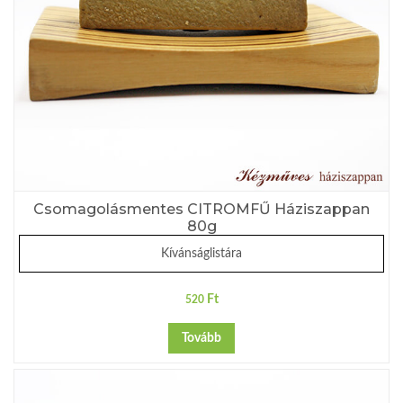
Csomagolásmentes CITROMFŰ Háziszappan
80g
Kívánságlistára
Ft
520
Tovább