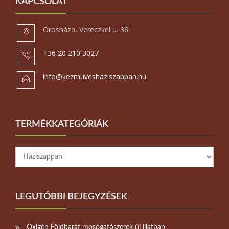
KAPCSOLAT
Orosháza, Vereczkei u. 36.
+36 20 210 3027
info@kezmuveshaziszappan.hu
TERMÉKKATEGÓRIÁK
LEGUTÓBBI BEJEGYZÉSEK
Oxigén Földbarát mosógatószerek új illatban