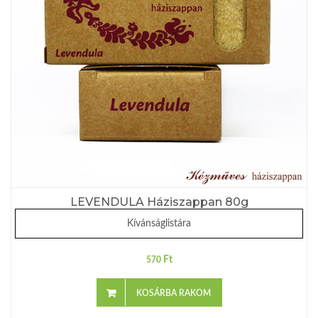
LEVENDULA Háziszappan 80g
Kívánságlistára
Ft
570
KOSÁRBA RAKOM