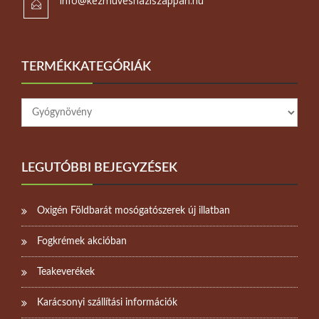
info@kezmuveshaziszappan.hu
TERMÉKKATEGÓRIÁK
LEGUTÓBBI BEJEGYZÉSEK
Oxigén Földbarát mosógatószerek új illatban
Fogkrémek akcióban
Teakeverékek
Karácsonyi szállítási információk