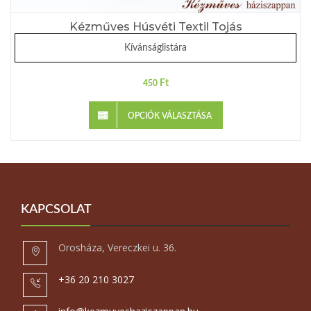
Kézműves Húsvéti Textil Tojás
Kívánságlistára
Ft
450
OPCIÓK VÁLASZTÁSA
KAPCSOLAT
Orosháza, Vereczkei u. 36.
+36 20 210 3027