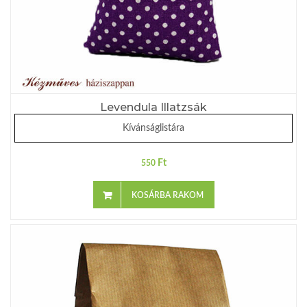
Levendula Illatzsák
Kívánságlistára
Ft
550
KOSÁRBA RAKOM