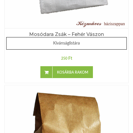
Mosódara Zsák – Fehér Vászon
Kívánságlistára
Ft
250
KOSÁRBA RAKOM