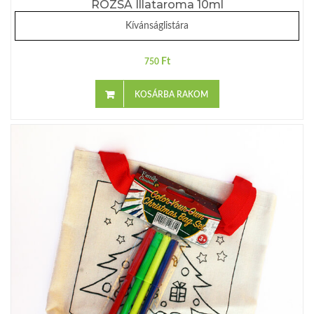
RÓZSA Illataroma 10ml
Kívánságlistára
Ft
750
KOSÁRBA RAKOM