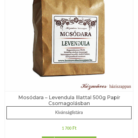
Mosódara – Levendula Illattal 500g Papír
Csomagolásban
Kívánságlistára
Ft
1 700