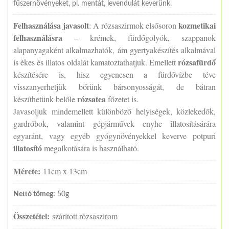
fűszernövényeket, pl. mentát, levendulát keverünk.
Felhasználása javasolt
kozmetikai
: A rózsaszirmok elsősoron
felhasználásra
– krémek, fürdőgolyók, szappanok
alapanyagaként alkalmazhatók, ám gyertyakészítés alkalmával
rózsafürdő
is ékes és illatos oldalát kamatoztathatjuk. Emellett
készítésére is, hisz egyenesen a fürdővízbe téve
visszanyerhetjük bőrünk bársonyosságát, de bátran
rózsatea
készíthetünk belőle
főzetet is.
Javasoljuk mindemellett különböző helyiségek, közlekedők,
gardróbok, valamint gépjárművek enyhe illatosításárára
egyaránt, vagy egyéb gyógynövényekkel keverve potpuri
illatosító
megalkotására is használható.
Mérete:
11cm x 13cm
Nettó tömeg:
50g
Összetétel:
szárított rózsaszirom