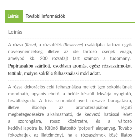
Leírás
További információk
Leírás
A
rózsa
(Rosa)
, a rózsafélék
(Rosaceae)
családjába tartozó egyik
növénynemzetség, illetve az ide tartozó cserjék virága,
amelyből kb. 200 rózsafajt tart számon a tudomány.
Papírtasakba szárított, csodásan aromás, egész rózsaszirmokat
tettünk, melyre sokféle felhasználási mód adott.
A rózsa dekorációs célú felhasználása mellett igen sokoldalúnak
mondható, ugyanis ehető, a belőle készült lekvárja nyugtató,
feszültségoldó. A friss szirmaiból nyert rózsavíz borogatásra,
illetve illóolaja az aromaterápiában légúti
megbetegedésekre alkalmazható, de kedvező hatással lehet
a szorongásra, rossz közérzetre, és a változó
kedélyállapotra is. Kitűnő illatosító ‘potpuri’ alapanyag. Tovább
fokozhatjuk az illatélményt, ha a rózsaszirmok közé illatos