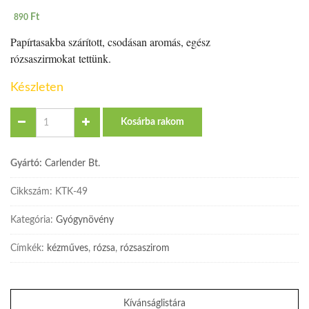
Ft
890
Papírtasakba szárított, csodásan aromás, egész
rózsaszirmokat tettünk.
Készleten
Quantity
Kosárba rakom
Gyártó:
Carlender Bt.
Cikkszám:
KTK-49
Kategória:
Gyógynövény
Címkék:
kézműves
,
rózsa
,
rózsaszirom
Kívánságlistára