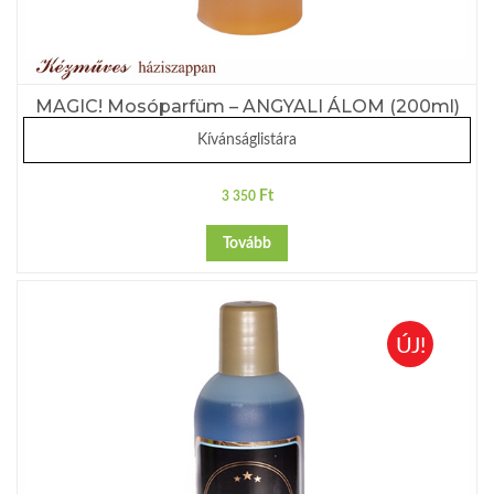
MAGIC! Mosóparfüm – ANGYALI ÁLOM (200ml)
Kívánságlistára
Ft
3 350
Tovább
ÚJ!