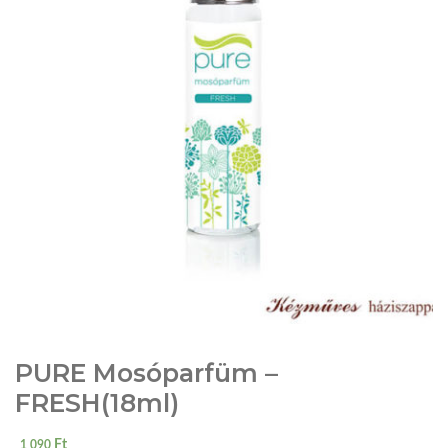
PURE Mosóparfüm –
FRESH(18ml)
Ft
1 090