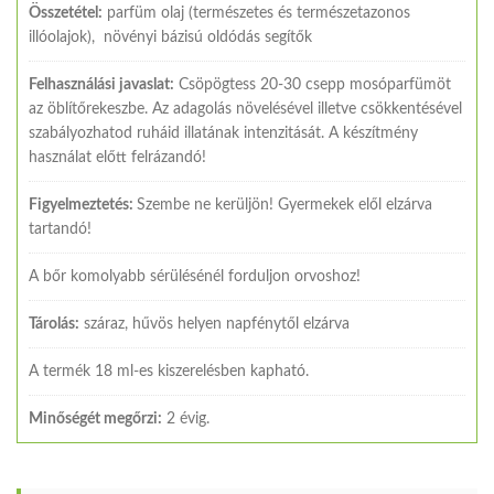
Összetétel:
parfüm olaj (természetes és természetazonos
illóolajok), növényi bázisú oldódás segítők
Felhasználási javaslat:
Csöpögtess 20-30 csepp mosóparfümöt
az öblítőrekeszbe. Az adagolás növelésével illetve csökkentésével
szabályozhatod ruháid illatának intenzitását. A készítmény
használat előtt felrázandó!
Figyelmeztetés:
Szembe ne kerüljön! Gyermekek elől elzárva
tartandó!
A bőr komolyabb sérülésénél forduljon orvoshoz!
Tárolás:
száraz, hűvös helyen napfénytől elzárva
A termék 18 ml-es kiszerelésben kapható.
Minőségét megőrzi:
2 évig.