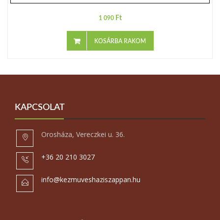
Ft
1 090
KOSÁRBA RAKOM
KAPCSOLAT
Orosháza, Vereczkei u. 36.
+36 20 210 3027
info@kezmuveshaziszappan.hu