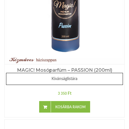
MAGIC! Mosóparfüm – PASSION (200ml)
Kívánságlistára
Ft
3 350
KOSÁRBA RAKOM