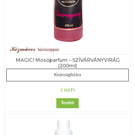
MAGIC! Mosóparfüm – SZÍVÁRVÁNYVIRÁG
(200ml)
Kívánságlistára
Ft
3 350
Tovább