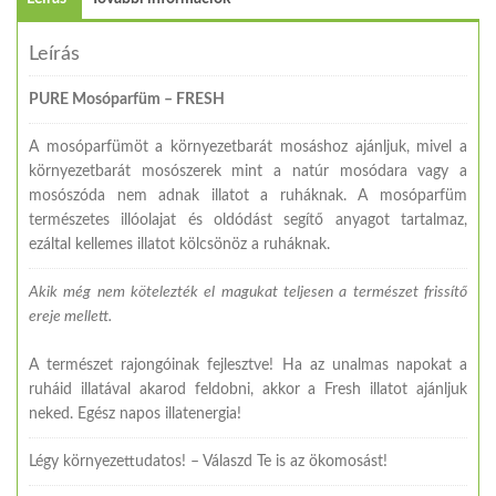
Leírás
PURE Mosóparfüm – FRESH
A mosóparfümöt a környezetbarát mosáshoz ajánljuk, mivel a
környezetbarát mosószerek mint a natúr mosódara vagy a
mosószóda nem adnak illatot a ruháknak. A mosóparfüm
természetes illóolajat és oldódást segítő anyagot tartalmaz,
ezáltal kellemes illatot kölcsönöz a ruháknak.
Akik még nem kötelezték el magukat teljesen a természet frissítő
ereje mellett.
A természet rajongóinak fejlesztve! Ha az unalmas napokat a
ruháid illatával akarod feldobni, akkor a Fresh illatot ajánljuk
neked. Egész napos illatenergia!
Légy környezettudatos! – Válaszd Te is az ökomosást!