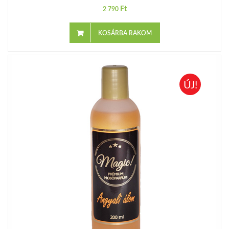
Ft
2 790
KOSÁRBA RAKOM
ÚJ!