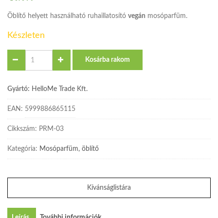
Öblítő helyett használható ruhaillatosító
vegán
mosóparfüm.
Készleten
Quantity
Kosárba rakom
Gyártó:
HelloMe Trade Kft.
EAN:
5999886865115
Cikkszám:
PRM-03
Kategória:
Mosóparfüm, öblítő
Kívánságlistára
Leírás
További információk