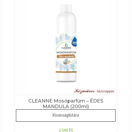
CLEANNE Mosóparfüm – ÉDES
MANDULA (200ml)
Kívánságlistára
Ft
2 590