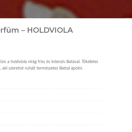
arfüm – HOLDVIOLA
oldviola virág friss és intenzív illatával. Tökéletes
aki szeretné ruháit természetes illattal ápolni.