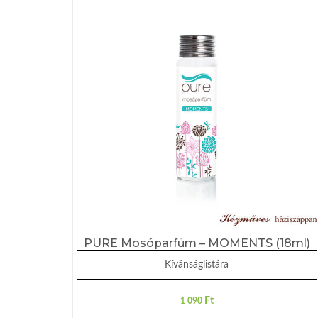
PURE Mosóparfüm – MOMENTS (18ml)
Kívánságlistára
Ft
1 090