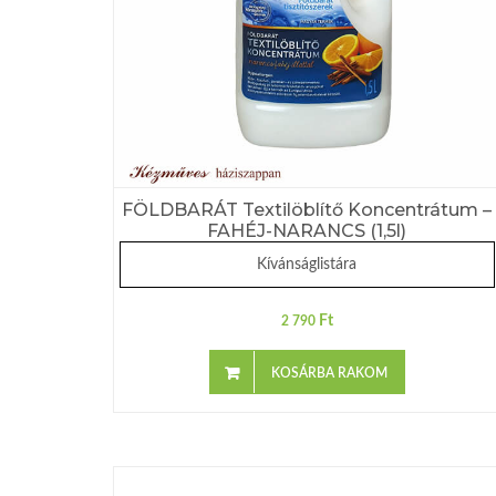
FÖLDBARÁT Textilöblítő Koncentrátum –
FAHÉJ-NARANCS (1,5l)
Kívánságlistára
Ft
2 790
KOSÁRBA RAKOM