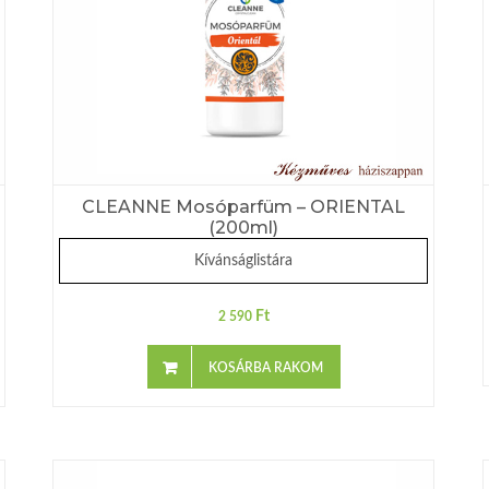
CLEANNE Mosóparfüm – ORIENTAL
(200ml)
Kívánságlistára
Ft
2 590
KOSÁRBA RAKOM