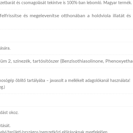
yezetbarát és csomagolását tekintve is 100%-ban lebomló. Magyar termék.
lfrissítse és megelevenítse otthonában a holdviola illatát és
tására.
üm 2, színezék, tartósítószer (Benzisothiasolinone, Phenoxyetha
sógép öblítő tartályába – javasolt a mellékelt adagolókanál használata!
g.)
odást okoz.
tását.
elyi/területi/országos/nemzetközi előírásoknak megfelelően.