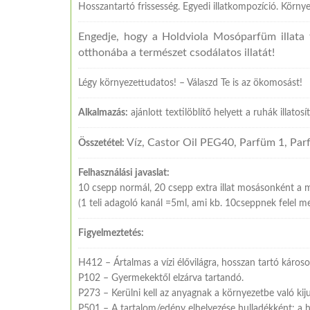
Hosszantartó frissesség. Egyedi illatkompozíció. Körn
Engedje, hogy a Holdviola Mosóparfüm illata fe
otthonába a természet csodálatos illatát!
Légy környezettudatos! – Válaszd Te is az ökomosást!
Alkalmazás:
ajánlott textilöblítő helyett a ruhák illatosí
Víz, Castor Oil PEG40, Parfüm 1, Parf
Összetétel:
Felhasználási javaslat:
10 csepp normál, 20 csepp extra illat mosásonként a mo
(1 teli adagoló kanál =5ml, ami kb. 10cseppnek felel me
Figyelmeztetés:
H412 – Ártalmas a vízi élővilágra, hosszan tartó káros
P102 – Gyermekektől elzárva tartandó.
P273 – Kerülni kell az anyagnak a környezetbe való kiju
P501 – A tartalom/edény elhelyezése hulladékként: a h