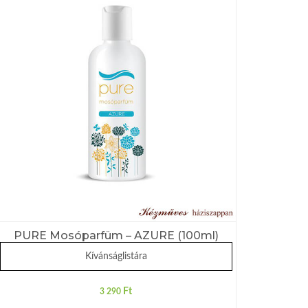
PURE Mosóparfüm – AZURE (100ml)
Kívánságlistára
Ft
3 290