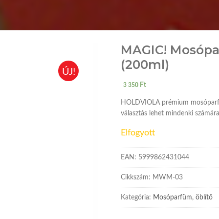
MAGIC! Mosóp
(200ml)
ÚJ!
Ft
3 350
HOLDVIOLA prémium mosóparfüm a h
választás lehet mindenki számára, 
Elfogyott
EAN:
5999862431044
Cikkszám:
MWM-03
Kategória:
Mosóparfüm, öblítő