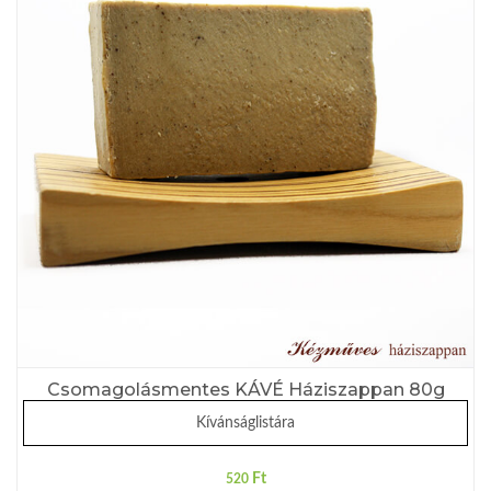
Csomagolásmentes KÁVÉ Háziszappan 80g
Kívánságlistára
Ft
520