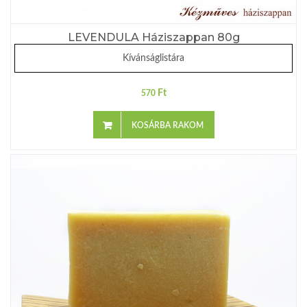
LEVENDULA Háziszappan 80g
Kívánságlistára
Ft
570
KOSÁRBA RAKOM