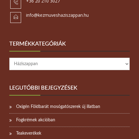
+36 20 210 3027
info@kezmuveshaziszappan.hu
TERMÉKKATEGÓRIÁK
LEGUTÓBBI BEJEGYZÉSEK
Oxigén Földbarát mosógatószerek új illatban
Fogkrémek akcióban
Teakeverékek