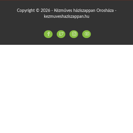
Copyright © 2026 - Kézműves háziszappan Orosháza -
kezmuveshaziszappan.hu