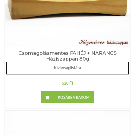
Csomagolásmentes FAHÉJ + NARANCS
Háziszappan 80g
Kívánságlistára
Ft
520
KOSÁRBA RAKOM