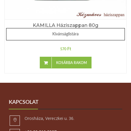
KAMILLA Háziszappan 80g
Kívánságlistára
Ft
570
KOSÁRBA RAKOM
KAPCSOLAT
Orosháza, Vereczkei u. 36.