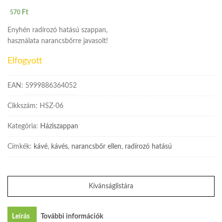
Ft
570
Enyhén radírozó hatású szappan,
használata narancsbőrre javasolt!
Elfogyott
EAN:
5999886364052
Cikkszám:
HSZ-06
Kategória:
Háziszappan
Címkék:
kávé
,
kávés
,
narancsbőr ellen
,
radírozó hatású
Kívánságlistára
Leírás
További információk