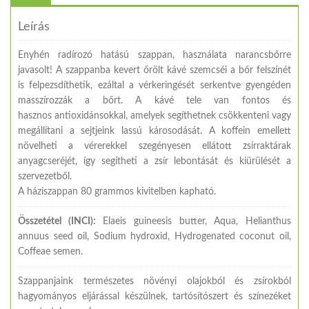
Leírás
Enyhén radírozó hatású szappan, használata narancsbőrre
javasolt! A szappanba kevert őrölt kávé szemcséi a bőr felszínét
is felpezsdíthetik, ezáltal a vérkeringését serkentve gyengéden
masszírozzák a bőrt. A kávé tele van fontos és
hasznos antioxidánsokkal, amelyek segíthetnek csökkenteni vagy
megállítani a sejtjeink lassú károsodását. A koffein emellett
növelheti a vérerekkel szegényesen ellátott zsírraktárak
anyagcseréjét, így segítheti a zsír lebontását és kiürülését a
szervezetből.
A háziszappan 80 grammos kivitelben kapható.
Összetétel (INCI):
Elaeis guineesis butter, Aqua, Helianthus
annuus seed oil, Sodium hydroxid, Hydrogenated coconut oil,
Coffeae semen.
Szappanjaink természetes növényi olajokból és zsírokból
hagyományos eljárással készülnek, tartósítószert és színezéket