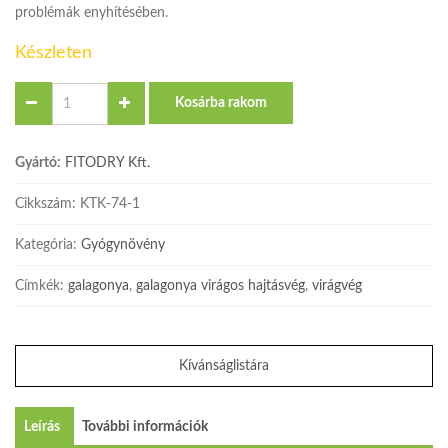
problémák enyhítésében.
Készleten
Quantity
Kosárba rakom
Gyártó:
FITODRY Kft.
Cikkszám:
KTK-74-1
Kategória:
Gyógynövény
Címkék:
galagonya
,
galagonya virágos hajtásvég
,
virágvég
Kívánságlistára
Leírás
További információk