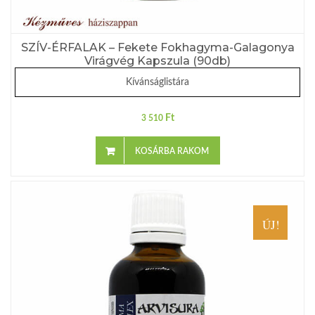
SZÍV-ÉRFALAK – Fekete Fokhagyma-Galagonya
Virágvég Kapszula (90db)
Kívánságlistára
Ft
3 510
KOSÁRBA RAKOM
ÚJ!