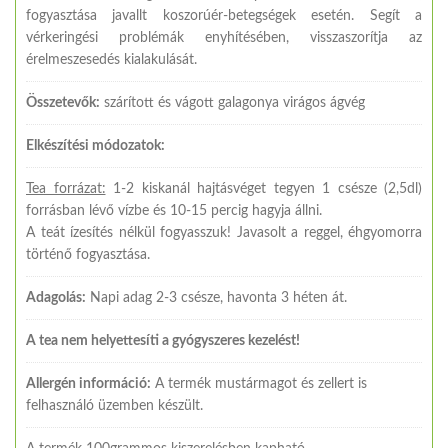
fogyasztása javallt koszorúér-betegségek esetén. Segít a
vérkeringési problémák enyhítésében, visszaszorítja az
érelmeszesedés kialakulását.
Összetevők:
szárított és vágott galagonya virágos ágvég
Elkészítési módozatok:
Tea forrázat:
1-2 kiskanál hajtásvéget tegyen 1 csésze (2,5dl)
forrásban lévő vízbe és 10-15 percig hagyja állni.
A teát ízesítés nélkül fogyasszuk! Javasolt a reggel, éhgyomorra
történő fogyasztása.
Adagolás:
Napi adag 2-3 csésze, havonta 3 héten át.
A tea nem helyettesíti a gyógyszeres kezelést!
Allergén információ:
A termék mustármagot és zellert is
felhasználó üzemben készült.