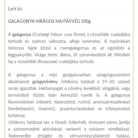
Leírás
GALAGONYA VIRÁGOS HAJTÁSVÉG 100g
A
galagonya
(Crataegl folium cum flores) a rózsafélék családjába
tartozik és számos változata, alfaja ismeretes. A hazánkban
őshonos fajok közül a cseregalagonya és az egybibés a
leggyakoribb. Virága fehér, illatos, öt sziromlevélből áll. Mindkét
faj a rózsafélék (Rosaceae) családjába tartozik.
A galagonya a népi gyógyászatban szívgyógyszerként
alkalmazott
gyógynövény
. Jótékony hatását a 19–20. század
során igazolták. Hatóanyagát a növény leveléből, virágából, vagy
terméséből főzött teán keresztül nyerik ki. A galagonya
flavonoidokat (vitexint, hiperozidot, rutint), aminszármazékokat
(feniletilamint, tiramint), proantocianidokat és triterpéneket
tartamaz.
Jótékony hatással van a fáradt, túlterhelt, stresszes szívre, javítja
a szívizomsejtek aktivitását, serkenti a szívizom vérellátását.
Teakeveréke értágító és vérnyomáscsökkentő hatású,