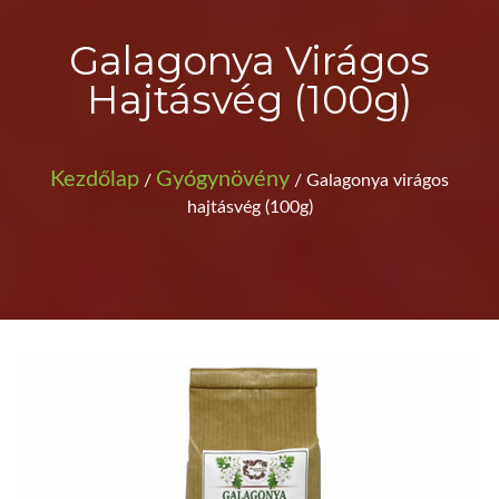
Galagonya Virágos
Hajtásvég (100g)
Kezdőlap
Gyógynövény
/
/ Galagonya virágos
hajtásvég (100g)