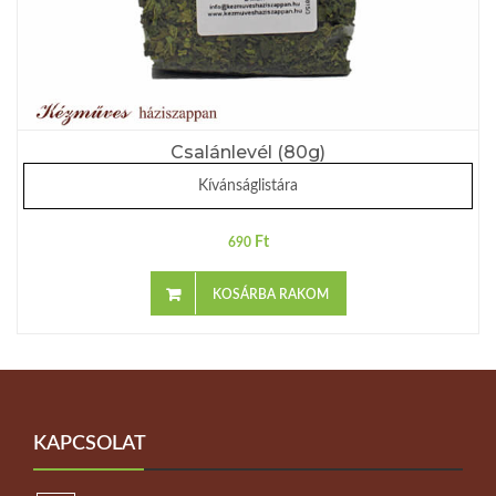
Csalánlevél (80g)
Kívánságlistára
Ft
690
KOSÁRBA RAKOM
KAPCSOLAT