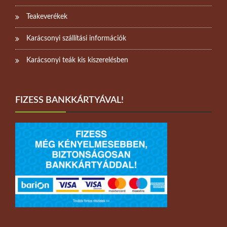
Teakeverékek
Karácsonyi szállítási információk
Karácsonyi teák kis kiszerelésben
FIZESS BANKKÁRTYÁVAL!