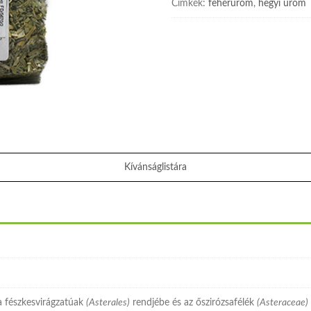
Címkék:
fehérüröm
,
hegyi üröm
Kívánságlistára
 fészkesvirágzatúak
(Asterales)
rendjébe és az őszirózsafélék
(Asteraceae)