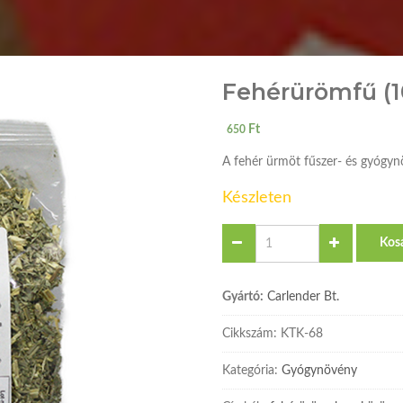
Fehérürömfű (1
Ft
650
A fehér ürmöt fűszer- és gyógynö
Készleten
Quantity
Kos
Gyártó:
Carlender Bt.
Cikkszám:
KTK-68
Kategória:
Gyógynövény