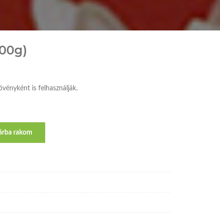
00g)
vényként is felhasználják.
árba rakom