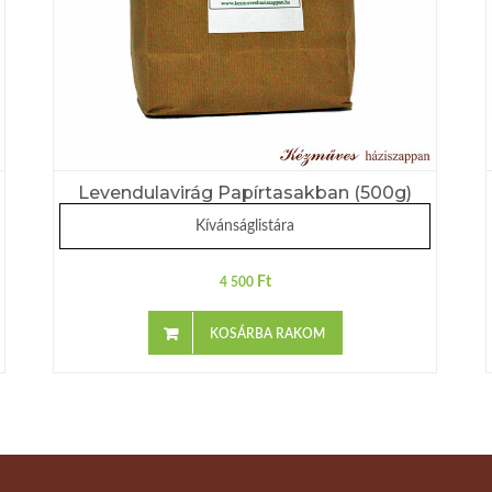
Levendulavirág Papírtasakban (500g)
Kívánságlistára
Ft
4 500
KOSÁRBA RAKOM