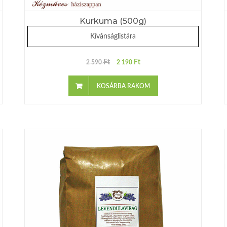
Kurkuma (500g)
Kívánságlistára
Ft
Ft
2 590
2 190
KOSÁRBA RAKOM