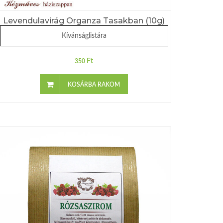
Levendulavirág Organza Tasakban (10g)
Kívánságlistára
Ft
350
KOSÁRBA RAKOM