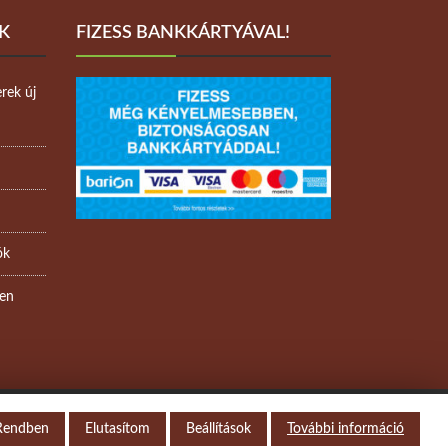
K
FIZESS BANKKÁRTYÁVAL!
rek új
ók
ben
Rendben
Elutasítom
Beállítások
További információ