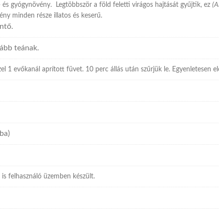
és gyógynövény. Legtöbbször a föld feletti virágos hajtását gyűjtik, ez
(A
övény minden része illatos és keserű.
entő.
ább teának.
el 1 evőkanál aprított füvet. 10 perc állás után szűrjük le. Egyenletesen 
ba)
 is felhasználó üzemben készült.