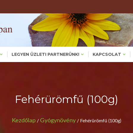
Valódi, Főzött Növényi Háziszappanok – Bőrproblémákra És
KÉZMŰVES HÁZIS
KEZMUVESH
LEGYEN ÜZLETI PARTNERÜNK!
KAPCSOLAT
Fehérürömfű (100g)
Kezdőlap
Gyógynövény
/
/ Fehérürömfű (100g)