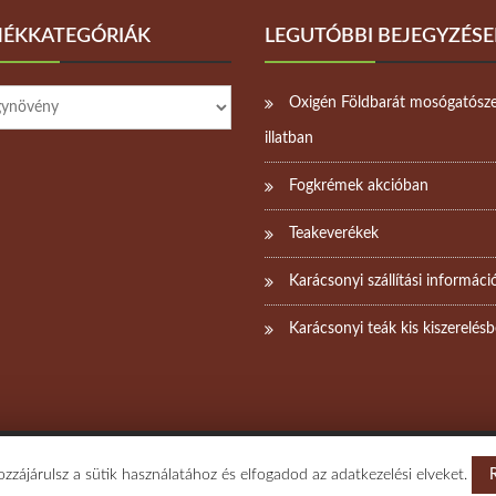
ÉKKATEGÓRIÁK
LEGUTÓBBI BEJEGYZÉSE
Oxigén Földbarát mosógatósze
illatban
Fogkrémek akcióban
Teakeverékek
Karácsonyi szállítási informáci
Karácsonyi teák kis kiszerelés
kezmuveshaziszappan.hu
zájárulsz a sütik használatához és elfogadod az adatkezelési elveket.