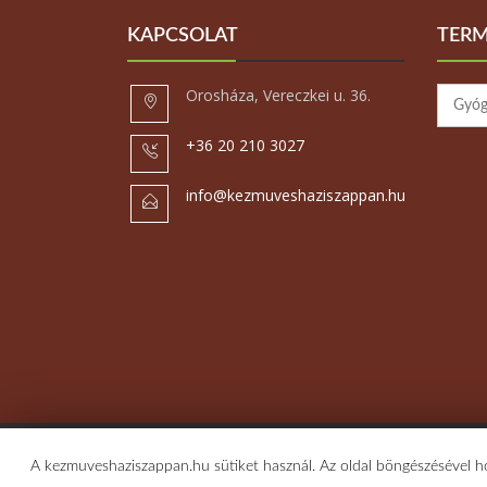
KAPCSOLAT
TERM
Orosháza, Vereczkei u. 36.
+36 20 210 3027
info@kezmuveshaziszappan.hu
Copyright © 2026 - Kézműves háziszappan Orosháza - 
A kezmuveshaziszappan.hu sütiket használ. Az oldal böngészésével hoz