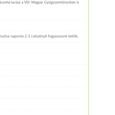
bsinthii herba)
a VIII. Magyar Gyógyszerkönyvben is
elosztva naponta 2-3 csészényit fogyasszunk belőle.