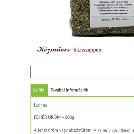
Leírás
További információk
Leírás
FEHÉR ÜRÖM – 100g
A
fehér üröm
vagy abszintüröm
(Artemisia absinthium)
a