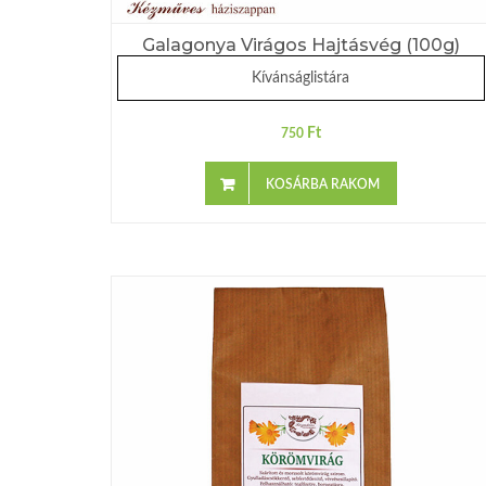
Galagonya Virágos Hajtásvég (100g)
Kívánságlistára
Ft
750
KOSÁRBA RAKOM