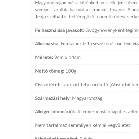
Magyarországon már a középkorban is elterjedt fűszer- 
szerepel. Íze, illata hasonlít a citroméra, fűszeres. A n
Teája szélhajtó, bélféregűző, epeműködést serk
Felhasználása javasolt
: Gyógynövényként legink
Alkalmazása:
Forrázzunk le 1 csésze forrásban lévő vízz
Mérete:
9cm x 14cm
Nettó tömeg:
100g
Összetétel:
szárított fehérürömfű (Absinthii her
Származási hely:
Magyarország
Allergén információk
: A termék mustármagot és zellert
Nem tartalmaz semmilyen kémiai vegyületet.