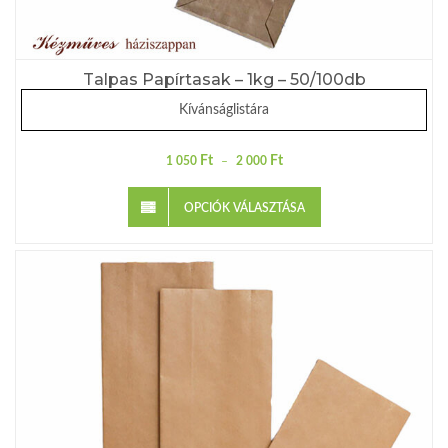
Talpas Papírtasak – 1kg – 50/100db
Kívánságlistára
Ft
Ft
1 050
–
2 000
OPCIÓK VÁLASZTÁSA