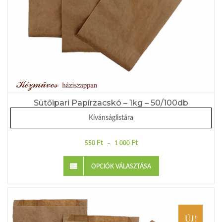
Sütőipari Papírzacskó – 1kg – 50/100db
Kívánságlistára
Ft
Ft
550
–
1 000
OPCIÓK VÁLASZTÁSA
ÚJ!