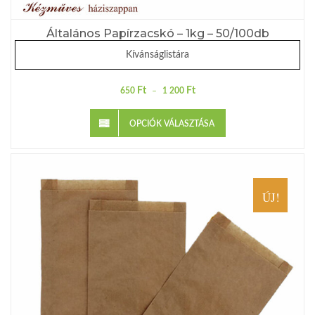
Általános Papírzacskó – 1kg – 50/100db
Kívánságlistára
Ft
Ft
650
–
1 200
OPCIÓK VÁLASZTÁSA
ÚJ!