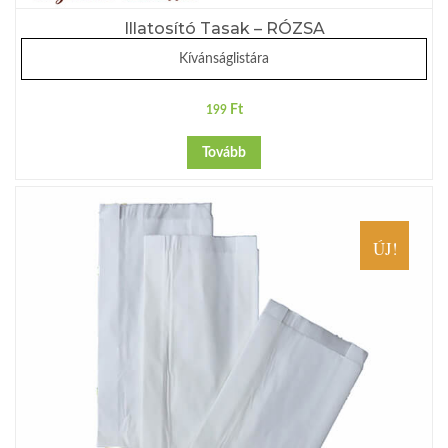
Illatosító Tasak – RÓZSA
Kívánságlistára
Ft
199
Tovább
ÚJ!