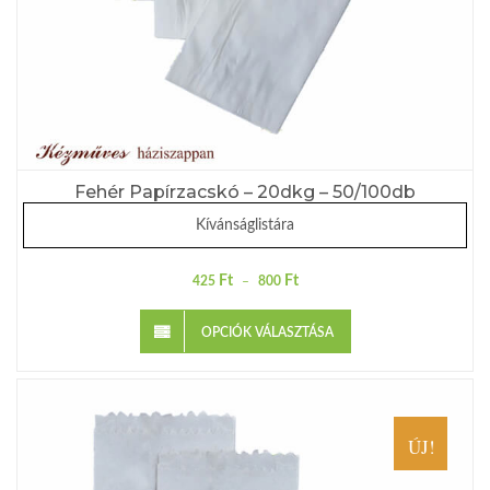
Fehér Papírzacskó – 20dkg – 50/100db
Kívánságlistára
Ft
Ft
425
–
800
OPCIÓK VÁLASZTÁSA
ÚJ!