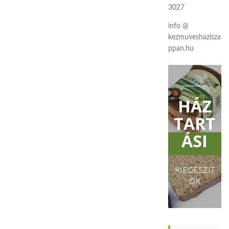
3027
info @
kezmuveshazisza
ppan.hu
HÁZ
TART
ÁSI
KIEGÉSZÍT
ŐK