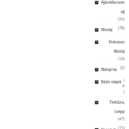
Ajándékcsom
ag
(26)
(78)
Illóolaj
Prémium
illóolaj
(14)
(2)
Illatspray
(
Bázis olajok
6
)
Tinktúra,
csepp
(47)
(15)