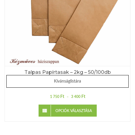
Talpas Papírtasak – 2kg – 50/100db
Kívánságlistára
Ft
Ft
1 750
–
3 400
OPCIÓK VÁLASZTÁSA