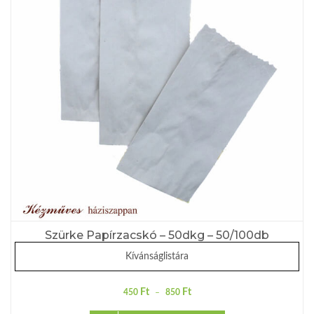
Szürke Papírzacskó – 50dkg – 50/100db
Kívánságlistára
Ft
Ft
450
–
850