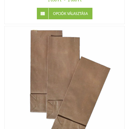
Ft
Ft
1 050
–
2 000
OPCIÓK VÁLASZTÁSA