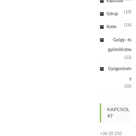
Kapszula
(10)
Szirup
(14)
Krém
Gyógy- és
gyümölcstea
(33)
Gyógynövén
y
(50)
KAPCSOL
AT
+36 20 210