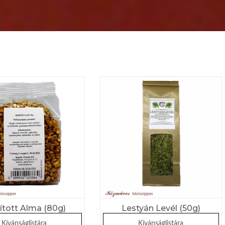
ított Alma (80g)
Lestyán Levél (50g)
Kívánságlistára
Kívánságlistára