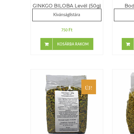
GINKGO BILOBA Levél (50g)
Bod
Kívánságlistára
Ft
750
KOSÁRBA RAKOM
ÚJ!