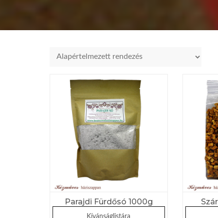
Parajdi Fürdősó 1000g
Szár
Kívánságlistára