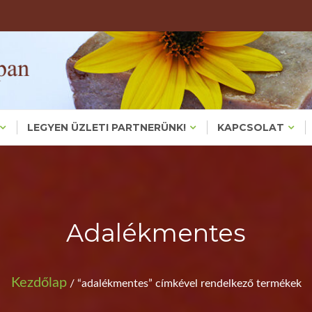
Valódi, Főzött Növényi Háziszappanok – Bőrproblémákra És
KÉZMŰVES HÁZIS
KEZMUVESH
LEGYEN ÜZLETI PARTNERÜNK!
KAPCSOLAT
Adalékmentes
Kezdőlap
/ “adalékmentes” címkével rendelkező termékek