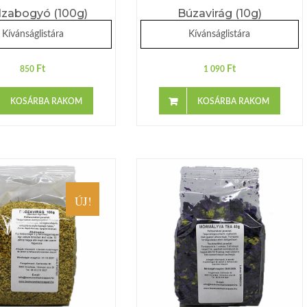
zabogyó (100g)
Búzavirág (10g)
Kívánságlistára
Kívánságlistára
Ft
Ft
850
1 090
KOSÁRBA RAKOM
KOSÁRBA RAKOM
ÚJ!