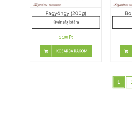
Fagyöngy (200g)
Bo
Kívánságlistára
Ft
1 100
KOSÁRBA RAKOM
1