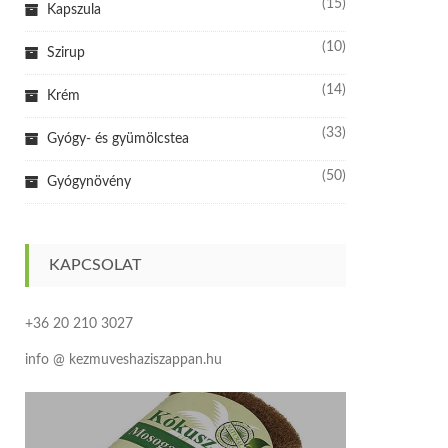
(15)
Kapszula
(10)
Szirup
(14)
Krém
(33)
Gyógy- és gyümölcstea
(50)
Gyógynövény
KAPCSOLAT
+36 20 210 3027
info @ kezmuveshaziszappan.hu