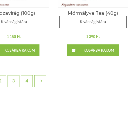
dzavirág (100g)
Mórmályva Tea (40g)
Kívánságlistára
Kívánságlistára
Ft
Ft
1 150
1 390
KOSÁRBA RAKOM
KOSÁRBA RAKOM
2
3
4
→