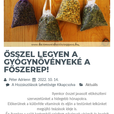
ŐSSZEL LEGYEN A
GYÓGYNÖVÉNYEKÉ A
FŐSZEREP!
Péter Adrienn
2022. 10. 14.
ŐSSZEL
A Hozzászólások Lehetősége Kikapcsolva
Aktuális
LEGYEN
Ilyenkor ősszel javasolt előkészíteni
A
szervezetünket a hidegebb hónapokra.
GYÓGYNÖVÉNYEKÉ
Előkerülnek a különféle vitaminok és eljön a testünket-lelkünket
A
megújító teázások ideje is.
FŐSZEREP!