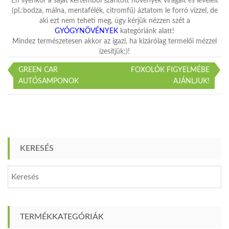
Én ilyenkor a saját kertemből szárított növények virágait és leveleit
Bejegyzéshez
(pl.:bodza, málna, mentafélék, citromfű) áztatom le forró vízzel, de
aki ezt nem teheti meg, úgy kérjük nézzen szét a
GYÓGYNÖVÉNYEK
kategóriánk alatt!
Mindez természetesen akkor az igazi, ha kizárólag termelői mézzel
ízesítjük;)!
GREEN CAR
FOXOLÓK FIGYELMÉBE
Bejegyzés
AUTÓSAMPONOK
AJÁNLJUK!
navigáció
KERESÉS
TERMÉKKATEGÓRIÁK