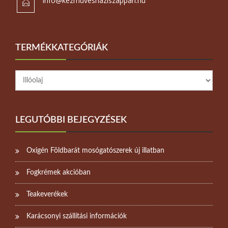
info@kezmuveshaziszappan.hu
TERMÉKKATEGÓRIÁK
LEGUTÓBBI BEJEGYZÉSEK
Oxigén Földbarát mosógatószerek új illatban
Fogkrémek akcióban
Teakeverékek
Karácsonyi szállítási információk