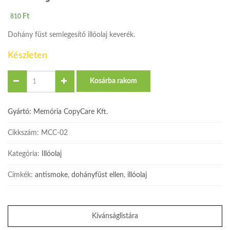
Ft
810
Dohány füst semlegesítő illóolaj keverék.
Készleten
Quantity
Kosárba rakom
Gyártó:
Memória CopyCare Kft.
Cikkszám:
MCC-02
Kategória:
Illóolaj
Címkék:
antismoke
,
dohányfüst ellen
,
illóolaj
Kívánságlistára