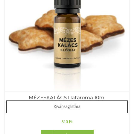
MÉZESKALÁCS Illataroma 10ml
Kívánságlistára
Ft
810