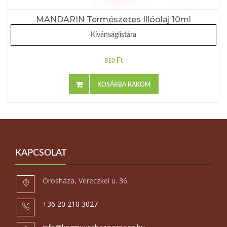
MANDARIN Természetes Illóolaj 10ml
Kívánságlistára
Ft
810
KOSÁRBA RAKOM
KAPCSOLAT
Orosháza, Vereczkei u. 36.
+36 20 210 3027