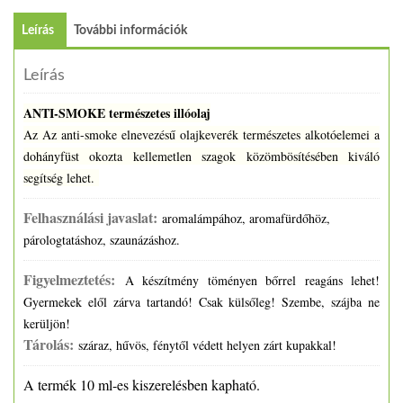
Leírás
További információk
Leírás
ANTI-SMOKE természetes illóolaj
Az Az anti-smoke elnevezésű olajkeverék természetes alkotóelemei a
dohányfüst okozta kellemetlen szagok közömbösítésében kiváló
segítség lehet.
Felhasználási javaslat:
aromalámpához, aromafürdőhöz,
párologtatáshoz, szaunázáshoz.
Figyelmeztetés:
A készítmény töményen bőrrel reagáns lehet!
Gyermekek elől zárva tartandó! Csak külsőleg! Szembe, szájba ne
kerüljön!
Tárolás:
száraz, hűvös, fénytől védett helyen zárt kupakkal!
A termék 10 ml-es kiszerelésben kapható.